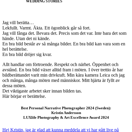
WEDDING STORIES
Jag vill berätta…
Lekfullt. Varmt. Äkta. Ett ögonblick går så fort.
Jag vill fånga det. Bevara det. Precis som det var. Inte bara det som
hände. Utan det ni kände.
En bra bild består av så många bilder. En bra bild kan vara som en
hel berättelse.
En bra bild dröjer sig kvar.
Allt handlar om förtroende. Respekt och närhet. Öppenhet och
avstånd. En bra bild växer alltid fram i möten. I över trettio år har
bildberättandet varit min drivkraft. Min kära kamera Leica och jag
och många, många möten med människor. Mitt hjärta är fyllt av
dessa möten.
Det viktigaste arbetet sker innan bilden tas.
Här börjar er berättelse.
Best Personal Narrative Photographer 2024 (Sweden):
Kristin Andersson
LUXlife Photography & Art Excellence Award 2024
Hej Kristin, jag är glad att kunna meddela att vi har gått live på