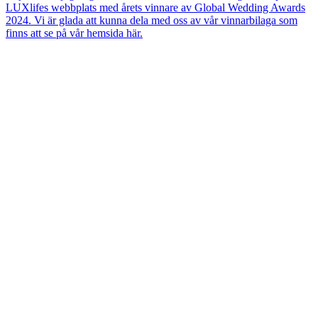
LUXlifes webbplats med årets vinnare av Global Wedding Awards
2024. Vi är glada att kunna dela med oss av vår vinnarbilaga som
finns att se på vår hemsida här.