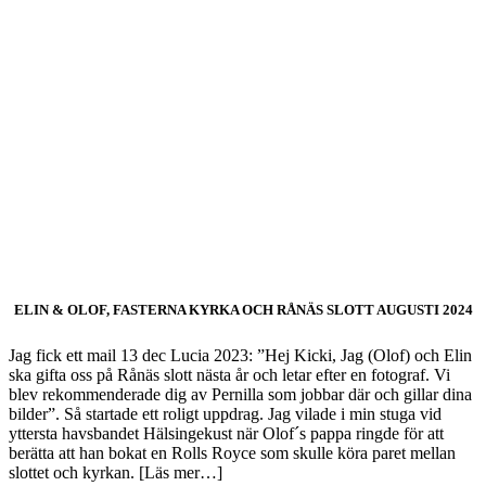
ELIN & OLOF, FASTERNA KYRKA OCH RÅNÄS SLOTT AUGUSTI 2024
Jag fick ett mail 13 dec Lucia 2023: ”Hej Kicki, Jag (Olof) och Elin
ska gifta oss på Rånäs slott nästa år och letar efter en fotograf. Vi
blev rekommenderade dig av Pernilla som jobbar där och gillar dina
bilder”. Så startade ett roligt uppdrag. Jag vilade i min stuga vid
yttersta havsbandet Hälsingekust när Olof´s pappa ringde för att
berätta att han bokat en Rolls Royce som skulle köra paret mellan
slottet och kyrkan. [Läs mer…]