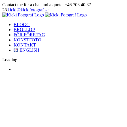
Skip
Contact me for a chat and a quote: +46 703 40 37
to
28
|
kicki@kickifotograf.se
content
Instagram
Facebook
BLOGG
BRÖLLOP
FÖR FÖRETAG
KONSTFOTO
KONTAKT
ENGLISH
Loading...