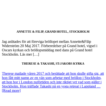
ANNETTE & FILIP, GRAND HOTEL, STOCKHOLM
Jag anlitades för att föreviga bröllopet mellan Annette&Filip
Widerström 20 Maj 2017. Förberedelser på Grand hotel, vigsel i
Oscars kyrkan och bröllopsmiddag med dans på Grand hotel
Stockholm. Läs mer […]
THERESE & TAKASHI, ST:JAKOBS KYRKA
Therese mailade våren 2017 och berättade att hon skulle gifta sig, att
hon fått mitt namn av en vän som arbetar med bröllop i Stockholm,
att hon bor i London nuförtiden och inte riktigt vet vad som gäller i
Stockholm. Hon träffade Takashi på en yoga retreat i Lappland …
[Read more]