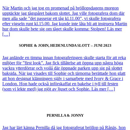
När Martin och jag tog en promenad på bröllopsdagens morgon
upptäckte jag tågspåret bakom slottet. Jag ville fotografera dom där
men alla sade ”det passerar ett tåg kl.11.00”, vi skulle fotografera
efter vigseln runt kl.15.00. Jag kunde inte låta bli att instruera Martin
hur dom skulle bete sig om tåget skulle komma: Stolpen! Läs mer
[…]
SOPHIE & JOHN, HEDENLUNDA SLOTT – JUNI 2023
Jag anlände en timma innan fotograferingen skulle starta för att reka
miljöer för ”first look”. Jag fick tillåtelse att öppna upp några höga
vackra ytterdörrar och voilá där öppnade parken upp sig på slottet
baksida. När jag visades till Sophie och tärnorna berättade hon glatt
att hon designat klänningen själv i samarbete med Ivory & Grace i
London. Hon hade också införskaffat en bakelse i tyll till festen
(som vi lekte med) jag njöt av ljuset och Sophie. Läs mer […]
PERNILLA & JONNY
Jag har lärt känna Pernilla då jag fotograferat bröllop på Rånäs, hon