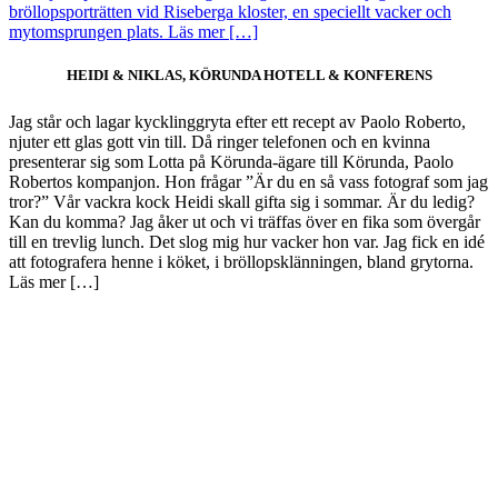
bröllopsporträtten vid Riseberga kloster, en speciellt vacker och
mytomsprungen plats. Läs mer […]
HEIDI & NIKLAS, KÖRUNDA HOTELL & KONFERENS
Jag står och lagar kycklinggryta efter ett recept av Paolo Roberto,
njuter ett glas gott vin till. Då ringer telefonen och en kvinna
presenterar sig som Lotta på Körunda-ägare till Körunda, Paolo
Robertos kompanjon. Hon frågar ”Är du en så vass fotograf som jag
tror?” Vår vackra kock Heidi skall gifta sig i sommar. Är du ledig?
Kan du komma? Jag åker ut och vi träffas över en fika som övergår
till en trevlig lunch. Det slog mig hur vacker hon var. Jag fick en idé
att fotografera henne i köket, i bröllopsklänningen, bland grytorna.
Läs mer […]