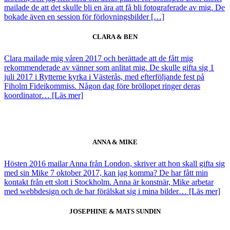
mailade de att det skulle bli en ära att få bli fotograferade av mig. De
bokade även en session för förlovningsbilder […]
CLARA & BEN
Clara mailade mig våren 2017 och berättade att de fått mig
rekommenderade av vänner som anlitat mig. De skulle gifta sig 1
juli 2017 i Rytterne kyrka i Västerås, med efterföljande fest på
Fiholm Fideikommiss. Någon dag före bröllopet ringer deras
koordinator… [Läs mer]
ANNA & MIKE
Hösten 2016 mailar Anna från London, skriver att hon skall gifta sig
med sin Mike 7 oktober 2017, kan jag komma? De har fått min
kontakt från ett slott i Stockholm. Anna är konstnär, Mike arbetar
med webbdesign och de har förälskat sig i mina bilder… [Läs mer]
JOSEPHINE & MATS SUNDIN