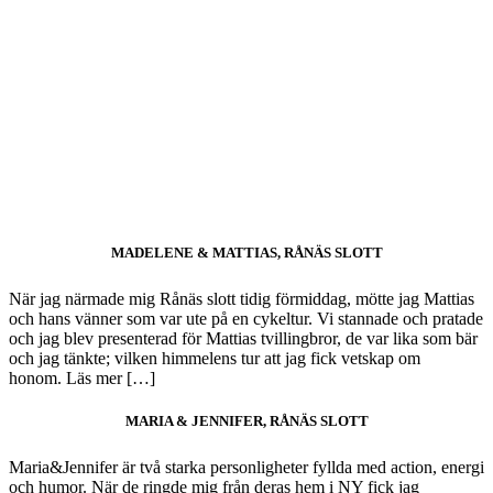
MADELENE & MATTIAS, RÅNÄS SLOTT
När jag närmade mig Rånäs slott tidig förmiddag, mötte jag Mattias
och hans vänner som var ute på en cykeltur. Vi stannade och pratade
och jag blev presenterad för Mattias tvillingbror, de var lika som bär
och jag tänkte; vilken himmelens tur att jag fick vetskap om
honom. Läs mer […]
MARIA & JENNIFER, RÅNÄS SLOTT
Maria&Jennifer är två starka personligheter fyllda med action, energi
och humor. När de ringde mig från deras hem i NY fick jag