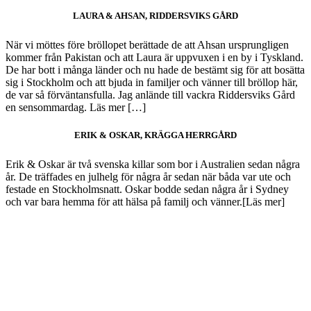
LAURA & AHSAN, RIDDERSVIKS GÅRD
När vi möttes före bröllopet berättade de att Ahsan ursprungligen
kommer från Pakistan och att Laura är uppvuxen i en by i Tyskland.
De har bott i många länder och nu hade de bestämt sig för att bosätta
sig i Stockholm och att bjuda in familjer och vänner till bröllop här,
de var så förväntansfulla. Jag anlände till vackra Riddersviks Gård
en sensommardag. Läs mer […]
ERIK & OSKAR, KRÄGGA HERRGÅRD
Erik & Oskar är två svenska killar som bor i Australien sedan några
år. De träffades en julhelg för några år sedan när båda var ute och
festade en Stockholmsnatt. Oskar bodde sedan några år i Sydney
och var bara hemma för att hälsa på familj och vänner.[Läs mer]