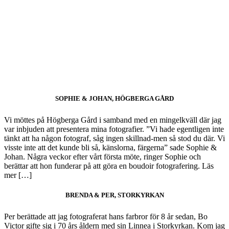
SOPHIE & JOHAN, HÖGBERGA GÅRD
Vi möttes på Högberga Gård i samband med en mingelkväll där jag
var inbjuden att presentera mina fotografier. ”Vi hade egentligen inte
tänkt att ha någon fotograf, såg ingen skillnad-men så stod du där. Vi
visste inte att det kunde bli så, känslorna, färgerna” sade Sophie &
Johan. Några veckor efter vårt första möte, ringer Sophie och
berättar att hon funderar på att göra en boudoir fotografering. Läs
mer […]
BRENDA & PER, STORKYRKAN
Per berättade att jag fotograferat hans farbror för 8 år sedan, Bo
Victor gifte sig i 70 års åldern med sin Linnea i Storkyrkan. Kom jag