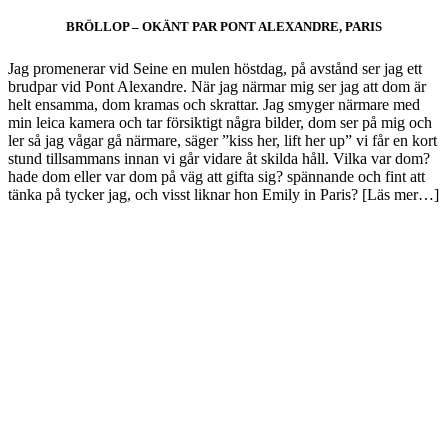
BRÖLLOP – OKÄNT PAR PONT ALEXANDRE, PARIS
Jag promenerar vid Seine en mulen höstdag, på avstånd ser jag ett
brudpar vid Pont Alexandre. När jag närmar mig ser jag att dom är
helt ensamma, dom kramas och skrattar. Jag smyger närmare med
min leica kamera och tar försiktigt några bilder, dom ser på mig och
ler så jag vågar gå närmare, säger ”kiss her, lift her up” vi får en kort
stund tillsammans innan vi går vidare åt skilda håll. Vilka var dom?
hade dom eller var dom på väg att gifta sig? spännande och fint att
tänka på tycker jag, och visst liknar hon Emily in Paris? [Läs mer…]