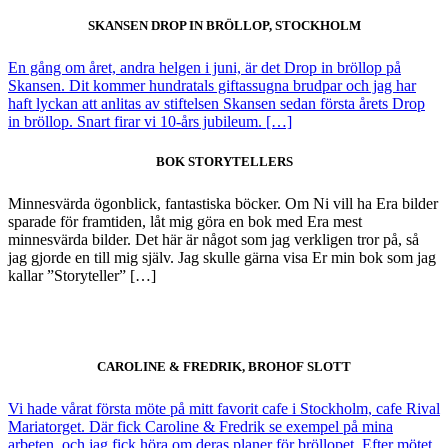
SKANSEN DROP IN BRÖLLOP, STOCKHOLM
En gång om året, andra helgen i juni, är det Drop in bröllop på
Skansen. Dit kommer hundratals giftassugna brudpar och jag har
haft lyckan att anlitas av stiftelsen Skansen sedan första årets Drop
in bröllop. Snart firar vi 10-års jubileum. […]
BOK STORYTELLERS
Minnesvärda ögonblick, fantastiska böcker. Om Ni vill ha Era bilder
sparade för framtiden, låt mig göra en bok med Era mest
minnesvärda bilder. Det här är något som jag verkligen tror på, så
jag gjorde en till mig själv. Jag skulle gärna visa Er min bok som jag
kallar ”Storyteller” […]
CAROLINE & FREDRIK, BROHOF SLOTT
Vi hade vårat första möte på mitt favorit cafe i Stockholm, cafe Rival
Mariatorget. Där fick Caroline & Fredrik se exempel på mina
arbeten, och jag fick höra om deras planer för bröllopet. Efter mötet