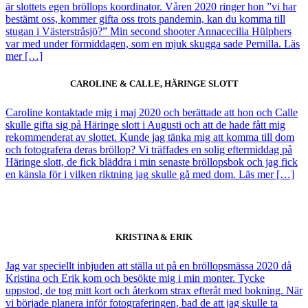
är slottets egen bröllops koordinator. Våren 2020 ringer hon ”vi har
bestämt oss, kommer gifta oss trots pandemin, kan du komma till
stugan i Västerstråsjö?” Min second shooter Annacecilia Hülphers
var med under förmiddagen, som en mjuk skugga sade Pernilla. Läs
mer […]
CAROLINE & CALLE, HÄRINGE SLOTT
Caroline kontaktade mig i maj 2020 och berättade att hon och Calle
skulle gifta sig på Häringe slott i Augusti och att de hade fått mig
rekommenderat av slottet. Kunde jag tänka mig att komma till dom
och fotografera deras bröllop? Vi träffades en solig eftermiddag på
Häringe slott, de fick bläddra i min senaste bröllopsbok och jag fick
en känsla för i vilken riktning jag skulle gå med dom. Läs mer […]
KRISTINA & ERIK
Jag var speciellt inbjuden att ställa ut på en bröllopsmässa 2020 då
Kristina och Erik kom och besökte mig i min monter. Tycke
uppstod, de tog mitt kort och återkom strax efteråt med bokning. När
vi började planera inför fotograferingen, bad de att jag skulle ta