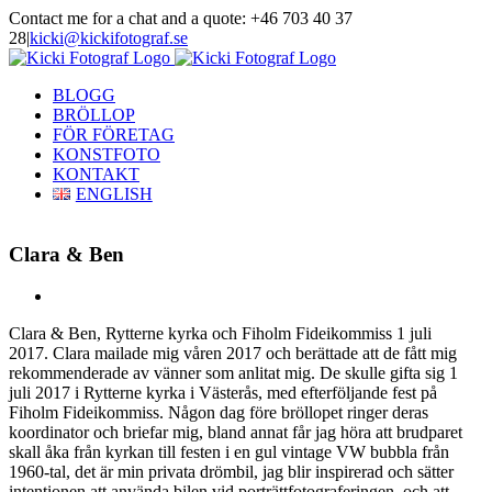
Skip
Contact me for a chat and a quote: +46 703 40 37
to
28
|
kicki@kickifotograf.se
content
Instagram
Facebook
BLOGG
BRÖLLOP
FÖR FÖRETAG
KONSTFOTO
KONTAKT
ENGLISH
Clara & Ben
View
Larger
Clara & Ben, Rytterne kyrka och Fiholm Fideikommiss 1 juli
Image
2017. Clara mailade mig våren 2017 och berättade att de fått mig
rekommenderade av vänner som anlitat mig. De skulle gifta sig 1
juli 2017 i Rytterne kyrka i Västerås, med efterföljande fest på
Fiholm Fideikommiss. Någon dag före bröllopet ringer deras
koordinator och briefar mig, bland annat får jag höra att brudparet
skall åka från kyrkan till festen i en gul vintage VW bubbla från
1960-tal, det är min privata drömbil, jag blir inspirerad och sätter
intentionen att använda bilen vid porträttfotograferingen, och att