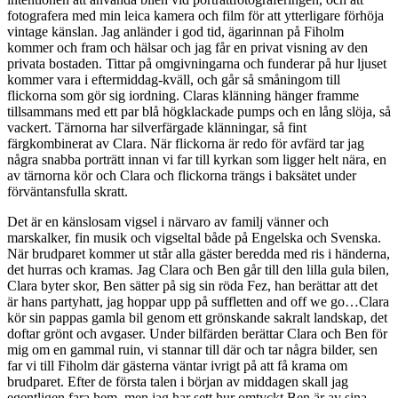
fotografera med min leica kamera och film för att ytterligare förhöja
vintage känslan. Jag anländer i god tid, ägarinnan på Fiholm
kommer och fram och hälsar och jag får en privat visning av den
privata bostaden. Tittar på omgivningarna och funderar på hur ljuset
kommer vara i eftermiddag-kväll, och går så småningom till
flickorna som gör sig iordning. Claras klänning hänger framme
tillsammans med ett par blå högklackade pumps och en lång slöja, så
vackert. Tärnorna har silverfärgade klänningar, så fint
färgkombinerat av Clara. När flickorna är redo för avfärd tar jag
några snabba porträtt innan vi far till kyrkan som ligger helt nära, en
av tärnorna kör och Clara och flickorna trängs i baksätet under
förväntansfulla skratt.
Det är en känslosam vigsel i närvaro av familj vänner och
marskalker, fin musik och vigseltal både på Engelska och Svenska.
När brudparet kommer ut står alla gäster beredda med ris i händerna,
det hurras och kramas. Jag Clara och Ben går till den lilla gula bilen,
Clara byter skor, Ben sätter på sig sin röda Fez, han berättar att det
är hans partyhatt, jag hoppar upp på suffletten and off we go…Clara
kör sin pappas gamla bil genom ett grönskande sakralt landskap, det
doftar grönt och avgaser. Under bilfärden berättar Clara och Ben för
mig om en gammal ruin, vi stannar till där och tar några bilder, sen
far vi till Fiholm där gästerna väntar ivrigt på att få krama om
brudparet. Efter de första talen i början av middagen skall jag
egentligen fara hem, men jag har sett hur omtyckt Ben är av sina