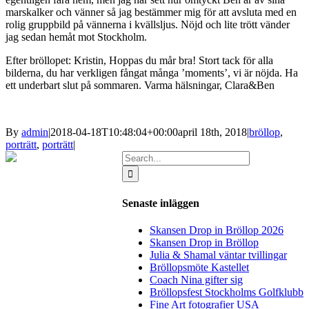
marskalker och vänner så jag bestämmer mig för att avsluta med en
rolig gruppbild på vännerna i kvällsljus. Nöjd och lite trött vänder
jag sedan hemåt mot Stockholm.
Efter bröllopet: Kristin, Hoppas du mår bra! Stort tack för alla
bilderna, du har verkligen fångat många ’moments’, vi är nöjda. Ha
ett underbart slut på sommaren. Varma hälsningar, Clara&Ben
By
admin
|
2018-04-18T10:48:04+00:00
april 18th, 2018
|
bröllop
,
porträtt
,
porträtt
|
Search
for:
Senaste inläggen
Skansen Drop in Bröllop 2026
Skansen Drop in Bröllop
Julia & Shamal väntar tvillingar
Bröllopsmöte Kastellet
Coach Nina gifter sig
Bröllopsfest Stockholms Golfklubb
Fine Art fotografier USA