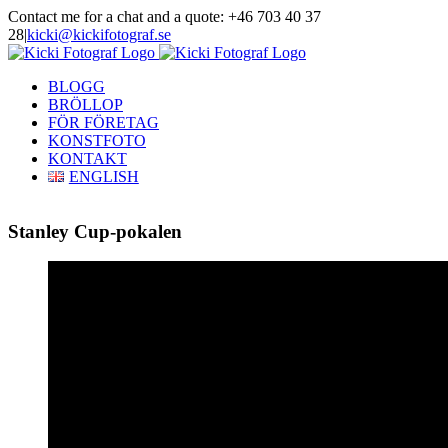
Skip
Contact me for a chat and a quote: +46 703 40 37
to
28
|
kicki@kickifotograf.se
content
Instagram
Facebook
BLOGG
BRÖLLOP
FÖR FÖRETAG
KONSTFOTO
KONTAKT
ENGLISH
Stanley Cup-pokalen