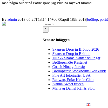
med några bilder på Patric själv, jag ville ha mycket himmel.
By
admin
|
2018-05-25T13:14:14+00:00
april 18th, 2018
|
bröllop
,
porträ
Search
for:
Senaste inläggen
Skansen Drop in Bröllop 2026
Skansen Drop in Bröllop
Julia & Shamal väntar tvillingar
Bröllopsmöte Kastellet
Coach Nina gifter sig
Bröllopsfest Stockholms Golfklubb
Fine Art fotografier USA
Rahwan, Polar Kettle Club
Ivanna Sweet fifteen
Maria & Daniel Rånäs Slott
BLOGG
BRÖLLOP
FÖR FÖRETAG
KONSTFOTO
KONTAKT
ENGLISH