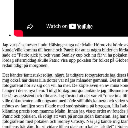
Jag var på semester i min Hälsingestuga när Malin Hörnqvist hörde a
kunde/ville komma till henne och Patric för att ta några bilder en lö
sade att ”Patric gick ju och vann Stanley cup och nu får vi ha pokal
lördag eftermiddag skulle Patric visa upp pokalen för folket på Glo
redan tidigt på morgonen.
Det kändes fantastiskt roligt, några år tidigare fotograferade jag deras
mig också när deras lilla dotter var några månader gammal. Det är allti
fotograferat hör av sig och vill ha mer. De köpte även en av mina kon
hänger i deras nya hem. Tidigt lördag morgon anlände jag tillsamma
består av assistent och filmare. Jag förstod att det var ett ”once in a l
ville dokumentera allt nogsamt med både stillbilds kamera och video 
möttes av familjen som fikade med smörgåstårta på bryggan, lilla Isab
klänning precis som mamma Malin. Innan jag visste ordet av fotades 
Patric och pokalen, så roligt att vara på andra sidan kameran. Jag har
fotograferad med pokalen och Sidney Crosby. När jag kände mig klar
familjens trädgård for vi vidare till en plats som kallas ”slottet” i Soll