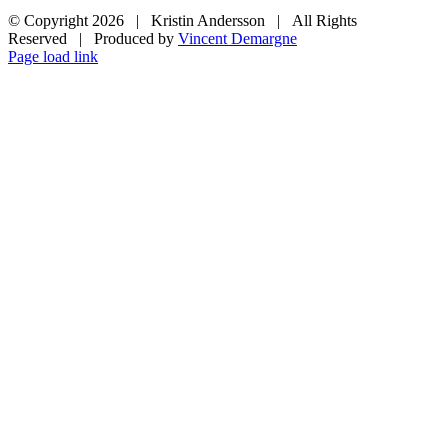
© Copyright
2026 | Kristin Andersson | All Rights
Reserved | Produced by
Vincent Demargne
Instagram
Facebook
Page load link