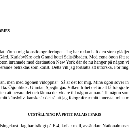
ORIES
at närma mig konstfotograferingen. Jag har redan haft den stora glädjen 
ård, KarlabyKro och Grand hotel Saltsjöbaden. Med egna ögon fått se 
na foton inramade med destination New York där de nu hänger på någon 
aferande betraktas som konst. Detta vill jag fortsätta att utforska. För mi
an, men med ögonen vidöppna”. Så är det för mig. Mina ögon sover inte
l ta. Ögonblick. Glimtar. Speglingar. Vilken frihet det är att få fotograf
heten att bevara det och lämna det vidare till någon annan. Till någon 
tt känsloliv, kanske är det så att jag fotograferar mitt innersta, mina
UTSTÄLLNING PÅ PETIT PALAIS I PARIS
ingekust. Jag har tråkigt på E-4, kollar mail, avsändare Nationalmuseum