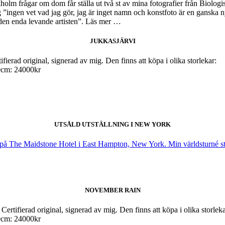
lm frågar om dom får ställa ut två st av mina fotografier från Biologis
 ”ingen vet vad jag gör, jag är inget namn och konstfoto är en ganska 
 den enda levande artisten”. Läs mer …
JUKKASJÄRVI
rad original, signerad av mig. Den finns att köpa i olika storlekar:
0cm: 24000kr
UTSÅLD UTSTÄLLNING I NEW YORK
ka på The Maidstone Hotel i East Hampton, New York. Min världsturné sta
NOVEMBER RAIN
fierad original, signerad av mig. Den finns att köpa i olika storleka
0cm: 24000kr