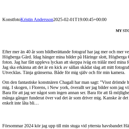
Konstfoto
Kristin Andersson
2025-02-01T19:00:45+00:00
MY ST
Efter mer än 40 år som bildberättande fotograf har jag mer och mer vel
Högberga Gård. Idag hänger mina bilder på Häringe slott, Högberga G
foton. Jag har fått uppleva lyckan att skeppa iväg en trälår med mi
Jag ska erkänna att det är en kick av sällan skådat slag att mitt fotogr
Utvecklas. Tänja gränserna. Både för mig själv och för min kamera.
Om den fantastiske konstnären Chagall har man sagt: ”Visst drömde h
mig. I skogen, i Florens, i New york, överallt ser jag bilder som jag vil
Bara för att jag ser något som ingen annan ser. Bara för att få möjlig
många gånger funderat över vad det är som driver mig. Kanske är det mi
enkelt inte låta bli…
Försommar 2024 kör jag upp till min stuga vid yttersta havsbandet Häls