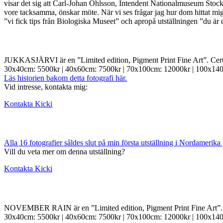
visar det sig att Carl-Johan Ohlsson, Intendent Nationalmuseum Stockho
vore tacksamma, önskar möte. När vi ses frågar jag hur dom hittat mig
”vi fick tips från Biologiska Museet” och apropå utställningen ”du är
JUKKASJÄRVI är en ”Limited edition, Pigment Print Fine Art”. Certifie
30x40cm: 5500kr | 40x60cm: 7500kr | 70x100cm: 12000kr | 100x14
Läs historien bakom detta fotografi här.
Vid intresse, kontakta mig:
Kontakta Kicki
Alla 16 fotografier såldes slut på min första utställning i Nordameri
Vill du veta mer om denna utställning?
Kontakta Kicki
NOVEMBER RAIN är en ”Limited edition, Pigment Print Fine Art”. Certi
30x40cm: 5500kr | 40x60cm: 7500kr | 70x100cm: 12000kr | 100x14