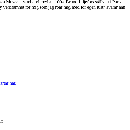
ka Museet i samband med att 100st Bruno Liljefors ställs ut i Paris,
ny verksamhet för mig som jag roar mig med för egen lust” svarar han
rtar här.
r: