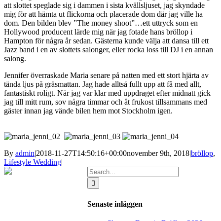
att slottet speglade sig i dammen i sista kvällsljuset, jag skyndade
mig för att hämta ut flickorna och placerade dom där jag ville ha
dom. Den bilden blev ”The money shoot”…ett uttryck som en
Hollywood producent lärde mig när jag fotade hans bröllop i
Hampton för några år sedan. Gästerna kunde välja att dansa till ett
Jazz band i en av slottets salonger, eller rocka loss till DJ i en annan
salong.
Jennifer överraskade Maria senare på natten med ett stort hjärta av
tända ljus på gräsmattan. Jag hade alltså fullt upp att få med allt,
fantastiskt roligt. När jag var klar med uppdraget efter midnatt gick
jag till mitt rum, sov några timmar och åt frukost tillsammans med
gäster innan jag vände bilen hem mot Stockholm igen.
By
admin
|
2018-11-27T14:50:16+00:00
november 9th, 2018
|
bröllop
,
Lifestyle Wedding
|
Search
for:
Senaste inläggen