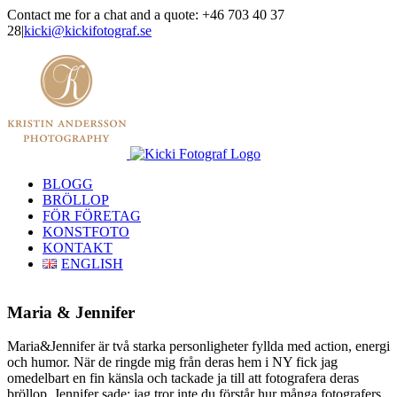
Skip
Contact me for a chat and a quote: +46 703 40 37
to
28
|
kicki@kickifotograf.se
content
Instagram
Facebook
BLOGG
BRÖLLOP
FÖR FÖRETAG
KONSTFOTO
KONTAKT
ENGLISH
Maria & Jennifer
Maria&Jennifer är två starka personligheter fyllda med action, energi
och humor. När de ringde mig från deras hem i NY fick jag
omedelbart en fin känsla och tackade ja till att fotografera deras
bröllop. Jennifer sade; jag tror inte du förstår hur många fotografers