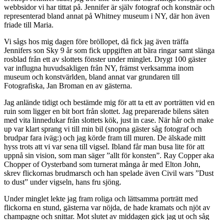
webbsidor vi har tittat på. Jennifer är själv fotograf och konstnär och
representerad bland annat på Whitney museum i NY, där hon även
friade till Maria.
Vi sågs hos mig dagen före bröllopet, då fick jag även träffa
Jennifers son Sky 9 år som fick uppgiften att bära ringar samt slänga
rosblad från ett av slottets fönster under minglet. Drygt 100 gäster
var influgna huvudsakligen från NY, främst verksamma inom
museum och konstvärlden, bland annat var grundaren till
Fotografiska, Jan Broman en av gästerna.
Jag anlände tidigt och bestämde mig för att ta ett av porträtten vid en
ruin som ligger en bit bort från slottet. Jag preparerade bilens säten
med vita linnedukar från slottets kök, just in case. När hår och make
up var klart sprang vi till min bil (snopna gäster såg fotograf och
brudpar fara iväg:) och jag körde fram till muren. De älskade mitt
hyss trots att vi var sena till vigsel. Ibland får man busa lite för att
uppnå sin vision, som man säger ”allt för konsten”. Ray Copper aka
Chopper of Oysterband som turnerat många år med Elton John,
skrev flickornas brudmarsch och han spelade även Civil wars ”Dust
to dust” under vigseln, hans fru sjöng.
Under minglet lekte jag fram roliga och lättsamma porträtt med
flickorna en stund, gästerna var nöjda, de hade kramats och njöt av
champagne och snittar. Mot slutet av middagen gick jag ut och såg