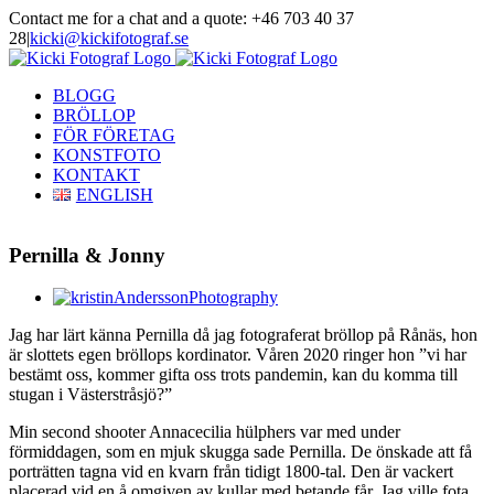
Skip
Contact me for a chat and a quote: +46 703 40 37
to
28
|
kicki@kickifotograf.se
content
Instagram
Facebook
BLOGG
BRÖLLOP
FÖR FÖRETAG
KONSTFOTO
KONTAKT
ENGLISH
Pernilla & Jonny
View
Larger
Jag har lärt känna Pernilla då jag fotograferat bröllop på Rånäs, hon
Image
är slottets egen bröllops kordinator. Våren 2020 ringer hon ”vi har
bestämt oss, kommer gifta oss trots pandemin, kan du komma till
stugan i Västerstråsjö?”
Min second shooter Annacecilia hülphers var med under
förmiddagen, som en mjuk skugga sade Pernilla. De önskade att få
porträtten tagna vid en kvarn från tidigt 1800-tal. Den är vackert
placerad vid en å omgiven av kullar med betande får. Jag ville fota