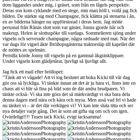
dom liggandes under mig, i gräset, som från en fågels perspektiv.
Deras son kom cyklande med en stege, min man höll i, voilá jag fick
bilden. De stärkte sig med Champagne, fick klättra på stenarna i ån,
en av bilderna hänger nu uppförstorad i deras hem. Jag mötte
personal från Rånäs slott som var gäster, Jonna gjorde hår och
makeup, Helen är slottsspöke till vardags. Sommelieren sjöng under
vigseln och serverade champagne, några ordnade med mat. När det
var dags för vigsel åkte Bröllopsgästerna traktorsläp till kapellet där
de möttes av spelmän.
Pernilla körde Jonny till vigseln på en gammal åkgräsklippare.
Under vigseln kom glädjetårar, ljuvligt så ljuvligt allt.
Jag fick ett mail efter bröllopet:
”Tänk att vi vågade! Att vi tog beslutet att boka Kicki till vår dag
gör oss så lyckliga. Vi tänkte innan att det är ju bara vi, finns inte en
chans att vi blir så fina på bild som de där andra brudparen. Vi
tänkte också- Vi ska inte göra det så märkvärdigt vi ska bara dela
denna dagen med nära och kära och mysa. Men asså vad fel vi hade
nu tänker vi – är det där verkligen vi? Vi kan inte sluta titta och ser
nya detaljer varje gång. Det är som att gifta sig om och om igen.
Ovärdeligt!!!! Tusen tack Kicki, evigt tacksamma!