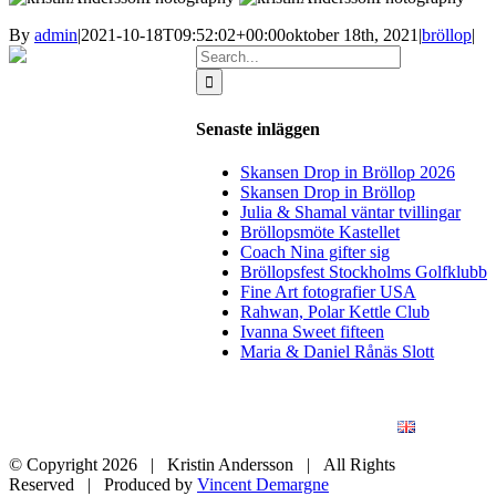
By
admin
|
2021-10-18T09:52:02+00:00
oktober 18th, 2021
|
bröllop
|
Search
for:
Senaste inläggen
Skansen Drop in Bröllop 2026
Skansen Drop in Bröllop
Julia & Shamal väntar tvillingar
Bröllopsmöte Kastellet
Coach Nina gifter sig
Bröllopsfest Stockholms Golfklubb
Fine Art fotografier USA
Rahwan, Polar Kettle Club
Ivanna Sweet fifteen
Maria & Daniel Rånäs Slott
BLOGG
BRÖLLOP
FÖR FÖRETAG
KONSTFOTO
KONTAKT
ENGLISH
© Copyright
2026 | Kristin Andersson | All Rights
Reserved | Produced by
Vincent Demargne