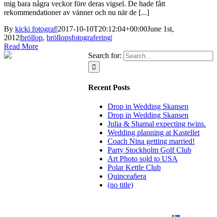
mig bara några veckor före deras vigsel. De hade fått
rekommendationer av vänner och nu när de [...]
By
kicki fotograf
|
2017-10-10T20:12:04+00:00
June 1st,
2012
|
bröllop
,
bröllopsfotografering
|
Read More
Search for:
Recent Posts
Drop in Wedding Skansen
Drop in Wedding Skansen
Julia & Shamal expecting twins.
Wedding planning at Kastellet
Coach Nina getting married!
Party Stockholm Golf Club
Art Photo sold to USA
Polar Kettle Club
Quinceañera
(no title)
BLOG
WEDDING
BRANDING