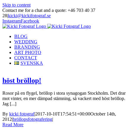
Skip to content
Contact me for a chat and a quote: +46 703 40 37
28
|
kicki@kickifotograf.se
Instagram
Facebook
BLOG
WEDDING
BRANDING
ART PHOTO
CONTACT
SVENSKA
höst bröllop!
Rosor på en flygel, bröllop i stora synagogan Stockholm. Det drar
mot vinter, en mer dämpad stämning, så vackert med höst bröllop.
Jag [...]
By
kicki fotograf
|
2017-10-10T17:54:51+00:00
October 14th,
2012
|
bröllopsfotografering
|
Read More