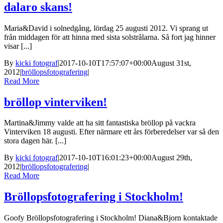
dalaro skans!
Maria&David i solnedgång, lördag 25 augusti 2012. Vi sprang ut
från middagen för att hinna med sista solstrålarna. Så fort jag hinner
visar [...]
By
kicki fotograf
|
2017-10-10T17:57:07+00:00
August 31st,
2012
|
bröllopsfotografering
|
Read More
bröllop vinterviken!
Martina&Jimmy valde att ha sitt fantastiska bröllop på vackra
Vinterviken 18 augusti. Efter närmare ett års förberedelser var så den
stora dagen här. [...]
By
kicki fotograf
|
2017-10-10T16:01:23+00:00
August 29th,
2012
|
bröllopsfotografering
|
Read More
Bröllopsfotografering i Stockholm!
Goofy Bröllopsfotografering i Stockholm! Diana&Bjorn kontaktade