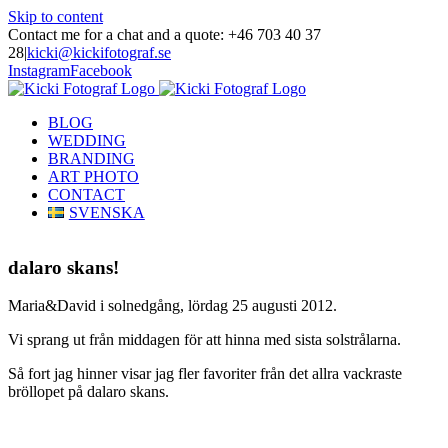
Skip to content
Contact me for a chat and a quote: +46 703 40 37
28
|
kicki@kickifotograf.se
Instagram
Facebook
BLOG
WEDDING
BRANDING
ART PHOTO
CONTACT
SVENSKA
dalaro skans!
Maria&David i solnedgång, lördag 25 augusti 2012.
Vi sprang ut från middagen för att hinna med sista solstrålarna.
Så fort jag hinner visar jag fler favoriter från det allra vackraste
bröllopet på dalaro skans.