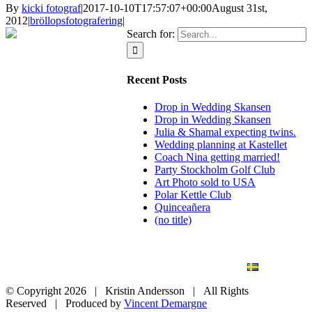
By
kicki fotograf
|
2017-10-10T17:57:07+00:00
August 31st,
2012
|
bröllopsfotografering
|
Search for:
Recent Posts
Drop in Wedding Skansen
Drop in Wedding Skansen
Julia & Shamal expecting twins.
Wedding planning at Kastellet
Coach Nina getting married!
Party Stockholm Golf Club
Art Photo sold to USA
Polar Kettle Club
Quinceañera
(no title)
BLOG
WEDDING
BRANDING
ART PHOTO
CONTACT
SVENSKA
© Copyright
2026 | Kristin Andersson | All Rights
Reserved | Produced by
Vincent Demargne