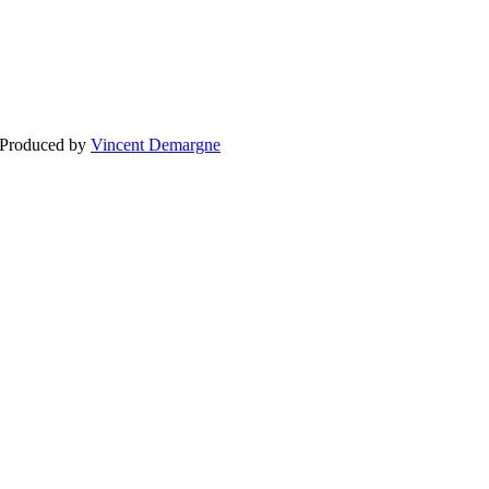
BLOGG
BRÖLLOP
FÖR F
 Produced by
Vincent Demargne