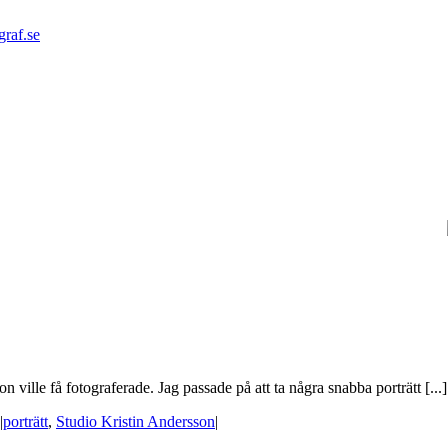
graf.se
ille få fotograferade. Jag passade på att ta några snabba porträtt [...]
|
porträtt
,
Studio Kristin Andersson
|