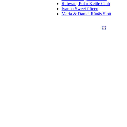
Rahwan, Polar Kettle Club
Ivanna Sweet fifteen
Maria & Daniel Rånäs Slott
ÖRETAG
KONSTFOTO
KONTAKT
ENGLISH