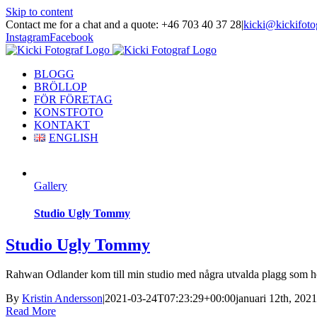
Skip to content
Contact me for a chat and a quote: +46 703 40 37 28
|
kicki@kickifoto
Instagram
Facebook
BLOGG
BRÖLLOP
FÖR FÖRETAG
KONSTFOTO
KONTAKT
ENGLISH
Gallery
Studio Ugly Tommy
Studio Ugly Tommy
Rahwan Odlander kom till min studio med några utvalda plagg som hon v
By
Kristin Andersson
|
2021-03-24T07:23:29+00:00
januari 12th, 2021
Read More