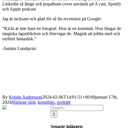
Linkedin så länge och popalbum cover används på A cast. Spotify
och Apple podcast
Jag är tacksam och glad för så fin recension på Google:
”Kicki är inte bara en fotograf. Hon är en konstnär. Hon fångar de
magiska ögonblicken och förevigar de. Magisk att jobba med och
oerhört fantastisk.”
-Samira Lundqvist.
By
Kristin Andersson
|
2024-02-06T14:01:51+00:00
januari 17th,
2024
|
Häringe slott
,
konstfoto
,
porträtt
|
Search
for:
Senaste inläggen