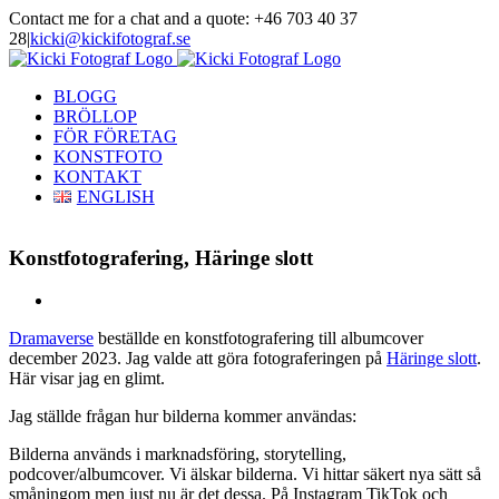
Skip
Contact me for a chat and a quote: +46 703 40 37
to
28
|
kicki@kickifotograf.se
content
Instagram
Facebook
BLOGG
BRÖLLOP
FÖR FÖRETAG
KONSTFOTO
KONTAKT
ENGLISH
Konstfotografering, Häringe slott
View
Larger
Dramaverse
beställde en konstfotografering till albumcover
Image
december 2023. Jag valde att göra fotograferingen på
Häringe slott
.
Här visar jag en glimt.
Jag ställde frågan hur bilderna kommer användas:
Bilderna används i marknadsföring, storytelling,
podcover/albumcover. Vi älskar bilderna. Vi hittar säkert nya sätt så
småningom men just nu är det dessa. På Instagram TikTok och