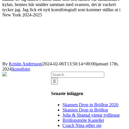
kylan, hennes hår smälter samman med svansen, det är vackert
tycker jag. Jag fick ett nytt konstfotografi som kommer ställas ut i
New York 2024-2025
By
Kristin Andersson
|
2024-02-06T13:50:14+00:00
januari 17th,
2024
|
konstfoto
|
Search
for:
Senaste inläggen
Skansen Drop in Bröllop 2026
Skansen Drop in Bröllop
Julia & Shamal väntar tvillingar
Bröllopsmöte Kastellet
Coach Nina gifter sig