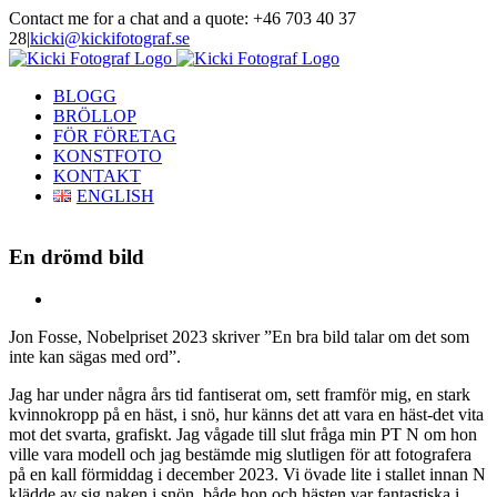
Skip
Contact me for a chat and a quote: +46 703 40 37
to
28
|
kicki@kickifotograf.se
content
Instagram
Facebook
BLOGG
BRÖLLOP
FÖR FÖRETAG
KONSTFOTO
KONTAKT
ENGLISH
En drömd bild
View
Larger
Jon Fosse, Nobelpriset 2023 skriver ”En bra bild talar om det som
Image
inte kan sägas med ord”.
Jag har under några års tid fantiserat om, sett framför mig, en stark
kvinnokropp på en häst, i snö, hur känns det att vara en häst-det vita
mot det svarta, grafiskt. Jag vågade till slut fråga min PT N om hon
ville vara modell och jag bestämde mig slutligen för att fotografera
på en kall förmiddag i december 2023. Vi övade lite i stallet innan N
klädde av sig naken i snön, både hon och hästen var fantastiska i