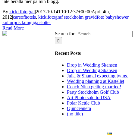
inte berätta mer på min blogg.
By
kicki fotograf
|
2017-10-14T10:12:37+00:00
April 4th,
2012
|
careofhotels
,
kickifotograf stockholm gravidfoto babyshower
kulturpris kungliga slottet
|
Read More
Search for:
Recent Posts
Drop in Wedding Skansen
Drop in Wedding Skansen
Julia & Shamal expecting twins.
Wedding planning at Kastellet
Coach Nina getting married!
Party Stockholm Golf Club
Art Photo sold to USA
Polar Kettle Club
Quinceañera
(no title)
BLOG
WEDDING
BRANDING
ART PHOTO
CONTACT
SVENSKA