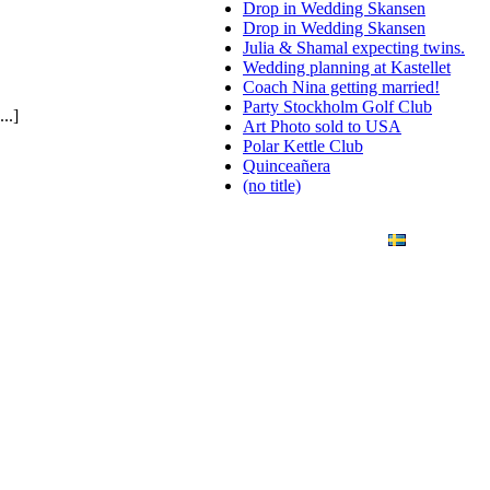
Drop in Wedding Skansen
Drop in Wedding Skansen
Julia & Shamal expecting twins.
Wedding planning at Kastellet
Coach Nina getting married!
Party Stockholm Golf Club
..]
Art Photo sold to USA
Polar Kettle Club
Quinceañera
(no title)
ANDING
ART PHOTO
CONTACT
SVENSKA