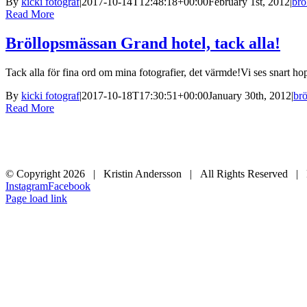
By
kicki fotograf
|
2017-10-14T12:48:18+00:00
February 1st, 2012
|
brö
Read More
Bröllopsmässan Grand hotel, tack alla!
Tack alla för fina ord om mina fotografier, det värmde!Vi ses snart hop
By
kicki fotograf
|
2017-10-18T17:30:51+00:00
January 30th, 2012
|
brö
Read More
© Copyright
2026 | Kristin Andersson | All Rights Reserved |
Instagram
Facebook
Page load link