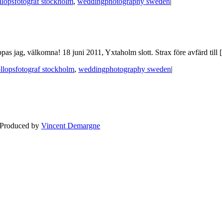
llopsfotograf stockholm
,
weddingphotography sweden
|
pas jag, välkomna! 18 juni 2011, Yxtaholm slott. Strax före avfärd till [.
llopsfotograf stockholm
,
weddingphotography sweden
|
BLOG
WEDDING
BR
 Produced by
Vincent Demargne