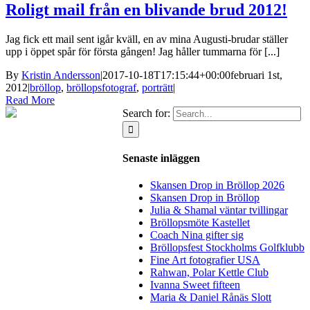
Roligt mail från en blivande brud 2012!
Jag fick ett mail sent igår kväll, en av mina Augusti-brudar ställer
upp i öppet spår för första gången! Jag håller tummarna för [...]
By
Kristin Andersson
|
2017-10-18T17:15:44+00:00
februari 1st,
2012
|
bröllop
,
bröllopsfotograf
,
porträtt
|
Read More
Search for:
Senaste inläggen
Skansen Drop in Bröllop 2026
Skansen Drop in Bröllop
Julia & Shamal väntar tvillingar
Bröllopsmöte Kastellet
Coach Nina gifter sig
Bröllopsfest Stockholms Golfklubb
Fine Art fotografier USA
Rahwan, Polar Kettle Club
Ivanna Sweet fifteen
Maria & Daniel Rånäs Slott