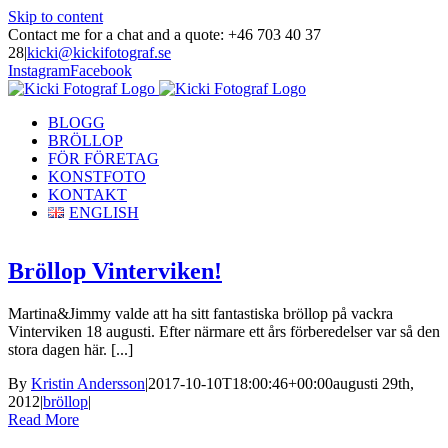
Skip to content
Contact me for a chat and a quote: +46 703 40 37
28
|
kicki@kickifotograf.se
Instagram
Facebook
BLOGG
BRÖLLOP
FÖR FÖRETAG
KONSTFOTO
KONTAKT
ENGLISH
Bröllop Vinterviken!
Martina&Jimmy valde att ha sitt fantastiska bröllop på vackra
Vinterviken 18 augusti. Efter närmare ett års förberedelser var så den
stora dagen här. [...]
By
Kristin Andersson
|
2017-10-10T18:00:46+00:00
augusti 29th,
2012
|
bröllop
|
Read More