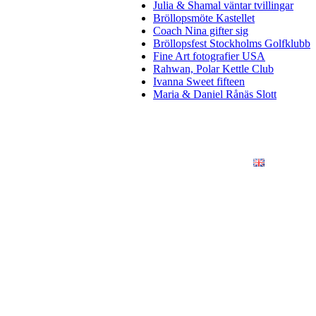
Julia & Shamal väntar tvillingar
Bröllopsmöte Kastellet
Coach Nina gifter sig
Bröllopsfest Stockholms Golfklubb
Fine Art fotografier USA
Rahwan, Polar Kettle Club
Ivanna Sweet fifteen
Maria & Daniel Rånäs Slott
ÖRETAG
KONSTFOTO
KONTAKT
ENGLISH