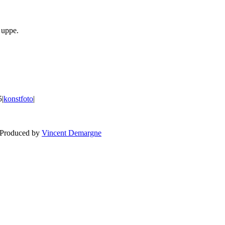
 uppe.
5
|
konstfoto
|
BLOGG
BRÖLLOP
FÖR F
 Produced by
Vincent Demargne