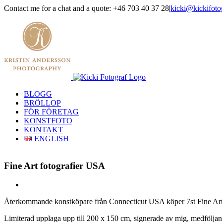
Skip
Contact me for a chat and a quote: +46 703 40 37 28
|
kicki@kickifoto
to
Instagram
Facebook
content
BLOGG
BRÖLLOP
FÖR FÖRETAG
KONSTFOTO
KONTAKT
ENGLISH
Fine Art fotografier USA
View
Larger
Återkommande konstköpare från Connecticut USA köper 7st Fine Art 
Image
Limiterad upplaga upp till 200 x 150 cm, signerade av mig, medföljan