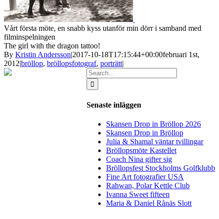
Vårt första möte, en snabb kyss utanför min dörr i samband med
filminspelningen
The girl with the dragon tattoo!
By
Kristin Andersson
|
2017-10-18T17:15:44+00:00
februari 1st,
2012
|
bröllop
,
bröllopsfotograf
,
porträtt
|
Search
for:
Senaste inläggen
Skansen Drop in Bröllop 2026
Skansen Drop in Bröllop
Julia & Shamal väntar tvillingar
Bröllopsmöte Kastellet
Coach Nina gifter sig
Bröllopsfest Stockholms Golfklubb
Fine Art fotografier USA
Rahwan, Polar Kettle Club
Ivanna Sweet fifteen
Maria & Daniel Rånäs Slott