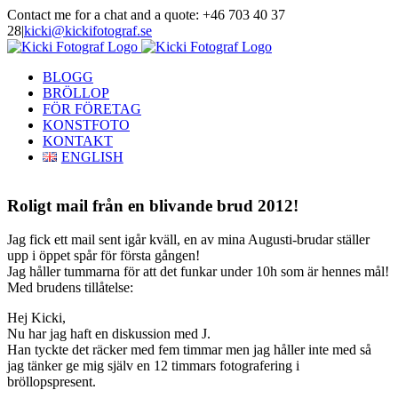
Skip
Contact me for a chat and a quote: +46 703 40 37
to
28
|
kicki@kickifotograf.se
content
Instagram
Facebook
BLOGG
BRÖLLOP
FÖR FÖRETAG
KONSTFOTO
KONTAKT
ENGLISH
Roligt mail från en blivande brud 2012!
Jag fick ett mail sent igår kväll, en av mina Augusti-brudar ställer
upp i öppet spår för första gången!
Jag håller tummarna för att det funkar under 10h som är hennes mål!
Med brudens tillåtelse:
Hej Kicki,
Nu har jag haft en diskussion med J.
Han tyckte det räcker med fem timmar men jag håller inte med så
jag tänker ge mig själv en 12 timmars fotografering i
bröllopspresent.