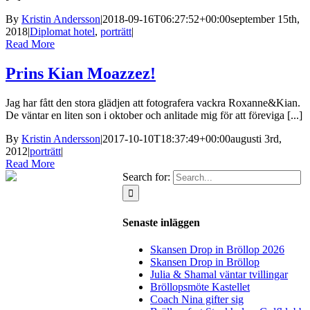
By
Kristin Andersson
|
2018-09-16T06:27:52+00:00
september 15th,
2018
|
Diplomat hotel
,
porträtt
|
Read More
Prins Kian Moazzez!
Jag har fått den stora glädjen att fotografera vackra Roxanne&Kian.
De väntar en liten son i oktober och anlitade mig för att föreviga [...]
By
Kristin Andersson
|
2017-10-10T18:37:49+00:00
augusti 3rd,
2012
|
porträtt
|
Read More
Search for:
Senaste inläggen
Skansen Drop in Bröllop 2026
Skansen Drop in Bröllop
Julia & Shamal väntar tvillingar
Bröllopsmöte Kastellet
Coach Nina gifter sig