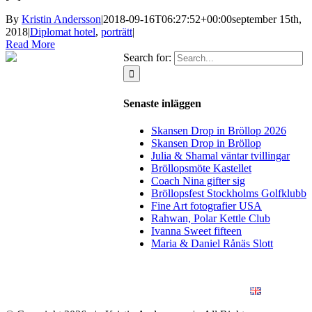
By
Kristin Andersson
|
2018-09-16T06:27:52+00:00
september 15th,
2018
|
Diplomat hotel
,
porträtt
|
Read More
Search for:
Senaste inläggen
Skansen Drop in Bröllop 2026
Skansen Drop in Bröllop
Julia & Shamal väntar tvillingar
Bröllopsmöte Kastellet
Coach Nina gifter sig
Bröllopsfest Stockholms Golfklubb
Fine Art fotografier USA
Rahwan, Polar Kettle Club
Ivanna Sweet fifteen
Maria & Daniel Rånäs Slott
BLOGG
BRÖLLOP
FÖR FÖRETAG
KONSTFOTO
KONTAKT
ENGLISH