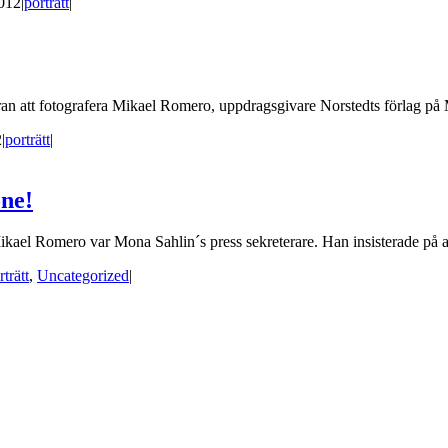
2012
|
porträtt
|
äran att fotografera Mikael Romero, uppdragsgivare Norstedts förlag på M
2
|
porträtt
|
one!
ikael Romero var Mona Sahlin´s press sekreterare. Han insisterade på att
rträtt
,
Uncategorized
|