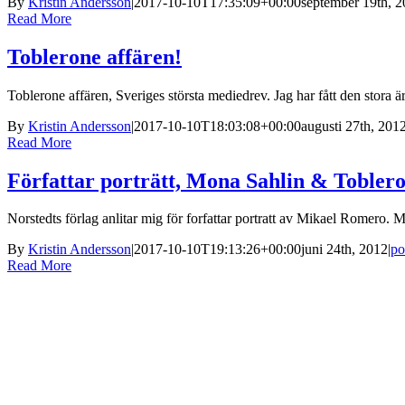
By
Kristin Andersson
|
2017-10-10T17:35:09+00:00
september 19th, 
Read More
Toblerone affären!
Toblerone affären, Sveriges största mediedrev. Jag har fått den stora 
By
Kristin Andersson
|
2017-10-10T18:03:08+00:00
augusti 27th, 201
Read More
Författar porträtt, Mona Sahlin & Tobler
Norstedts förlag anlitar mig för forfattar portratt av Mikael Romero. M
By
Kristin Andersson
|
2017-10-10T19:13:26+00:00
juni 24th, 2012
|
po
Read More