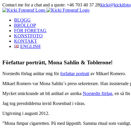
Skip
Contact me for a chat and a quote: +46 703 40 37 28
|
kicki@kickifoto
to
Instagram
Facebook
content
BLOGG
BRÖLLOP
FÖR FÖRETAG
KONSTFOTO
KONTAKT
ENGLISH
Författar porträtt, Mona Sahlin & Toblerone!
Norstedts förlag anlitar mig för
forfattar portratt
av Mikael Romero.
Mikael Romero var Mona Sahlin´s press sekreterare. Han insisterade på
Mycket smickrande att bli anlitad av anrika
Norstedts förlag
, en så fin
Jag tog pressbilderna invid Rosenbad i våras.
Utgivning i augusti 2012.
”Mona fimpar cigarretten. På med läppstift. Samma ritual som vanligt. 