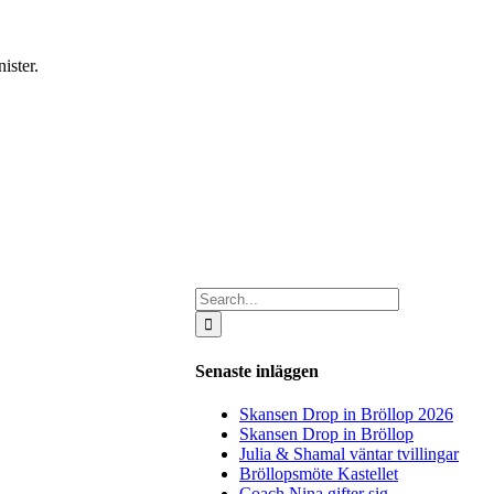
ister.
Search
for:
Senaste inläggen
Skansen Drop in Bröllop 2026
Skansen Drop in Bröllop
Julia & Shamal väntar tvillingar
Bröllopsmöte Kastellet
Coach Nina gifter sig