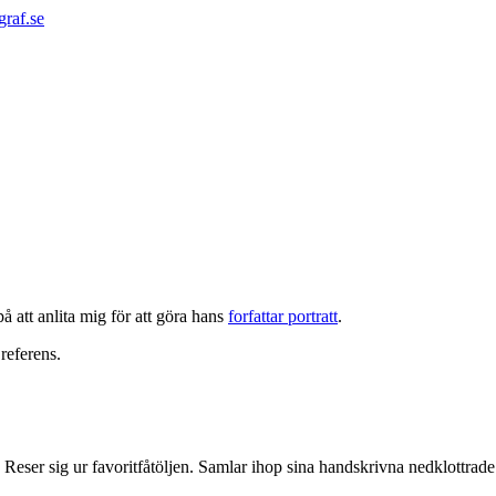
graf.se
 att anlita mig för att göra hans
forfattar portratt
.
 referens.
Reser sig ur favoritfåtöljen. Samlar ihop sina handskrivna nedklottrade