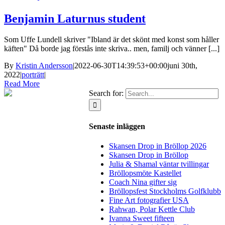
Benjamin Laturnus student
Som Uffe Lundell skriver "Ibland är det skönt med konst som håller
käften" Då borde jag förstås inte skriva.. men, familj och vänner [...]
By
Kristin Andersson
|
2022-06-30T14:39:53+00:00
juni 30th,
2022
|
porträtt
|
Read More
Search for:
Senaste inläggen
Skansen Drop in Bröllop 2026
Skansen Drop in Bröllop
Julia & Shamal väntar tvillingar
Bröllopsmöte Kastellet
Coach Nina gifter sig
Bröllopsfest Stockholms Golfklubb
Fine Art fotografier USA
Rahwan, Polar Kettle Club
Ivanna Sweet fifteen