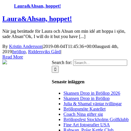
Laura&Ahsan, hoppet!
Laura&Ahsan, hoppet!
När jag berättade för Laura och Ahsan om min idé att hoppa i sjön,
sade Ahsan"Ok, I will do it but you have [...]
By
Kristin Andersson
|
2019-08-04T11:45:36+00:00
augusti 4th,
2019
|
bröllop
,
Riddersviks Gård
|
Read More
Search for:
Senaste inläggen
Skansen Drop in Bröllop 2026
Skansen Drop in Bröllop
Julia & Shamal väntar tvillingar
Bröllopsmöte Kastellet
Coach Nina gifter sig
Bröllopsfest Stockholms Golfklubb
Fine Art fotografier USA
Rahwan, Polar Kettle Club