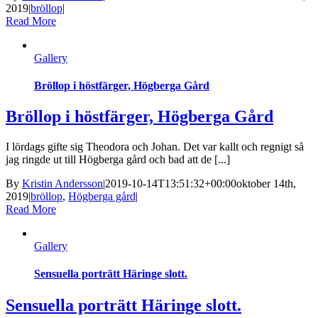
2019
|
bröllop
|
Read More
Gallery
Bröllop i höstfärger, Högberga Gård
Bröllop i höstfärger, Högberga Gård
I lördags gifte sig Theodora och Johan. Det var kallt och regnigt så
jag ringde ut till Högberga gård och bad att de [...]
By
Kristin Andersson
|
2019-10-14T13:51:32+00:00
oktober 14th,
2019
|
bröllop
,
Högberga gård
|
Read More
Gallery
Sensuella porträtt Häringe slott.
Sensuella porträtt Häringe slott.