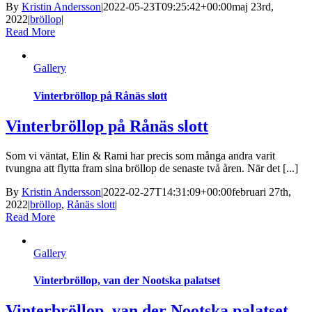
By
Kristin Andersson
|
2022-05-23T09:25:42+00:00
maj 23rd,
2022
|
bröllop
|
Read More
Gallery
Vinterbröllop på Rånäs slott
Vinterbröllop på Rånäs slott
Som vi väntat, Elin & Rami har precis som många andra varit
tvungna att flytta fram sina bröllop de senaste två åren. När det [...]
By
Kristin Andersson
|
2022-02-27T14:31:09+00:00
februari 27th,
2022
|
bröllop
,
Rånäs slott
|
Read More
Gallery
Vinterbröllop, van der Nootska palatset
Vinterbröllop, van der Nootska palatset