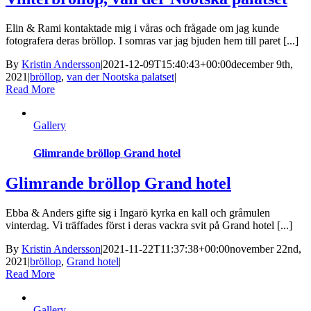
Elin & Rami kontaktade mig i våras och frågade om jag kunde
fotografera deras bröllop. I somras var jag bjuden hem till paret [...]
By
Kristin Andersson
|
2021-12-09T15:40:43+00:00
december 9th,
2021
|
bröllop
,
van der Nootska palatset
|
Read More
Gallery
Glimrande bröllop Grand hotel
Glimrande bröllop Grand hotel
Ebba & Anders gifte sig i Ingarö kyrka en kall och gråmulen
vinterdag. Vi träffades först i deras vackra svit på Grand hotel [...]
By
Kristin Andersson
|
2021-11-22T11:37:38+00:00
november 22nd,
2021
|
bröllop
,
Grand hotel
|
Read More
Gallery