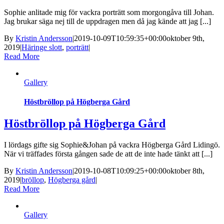
Sophie anlitade mig för vackra porträtt som morgongåva till Johan.
Jag brukar säga nej till de uppdragen men då jag kände att jag [...]
By
Kristin Andersson
|
2019-10-09T10:59:35+00:00
oktober 9th,
2019
|
Häringe slott
,
porträtt
|
Read More
Gallery
Höstbröllop på Högberga Gård
Höstbröllop på Högberga Gård
I lördags gifte sig Sophie&Johan på vackra Högberga Gård Lidingö.
När vi träffades första gången sade de att de inte hade tänkt att [...]
By
Kristin Andersson
|
2019-10-08T10:09:25+00:00
oktober 8th,
2019
|
bröllop
,
Högberga gård
|
Read More
Gallery