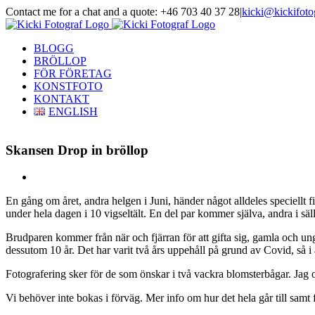
Skip
Contact me for a chat and a quote: +46 703 40 37 28
|
kicki@kickifoto
to
Instagram
Facebook
content
BLOGG
BRÖLLOP
FÖR FÖRETAG
KONSTFOTO
KONTAKT
ENGLISH
Skansen Drop in bröllop
View
Larger
En gång om året, andra helgen i Juni, händer något alldeles speciellt f
Image
under hela dagen i 10 vigseltält. En del par kommer själva, andra i sä
Brudparen kommer från när och fjärran för att gifta sig, gamla och unga,
dessutom 10 år. Det har varit två års uppehåll på grund av Covid, så i å
Fotografering sker för de som önskar i två vackra blomsterbågar. Jag och
Vi behöver inte bokas i förväg. Mer info om hur det hela går till samt 