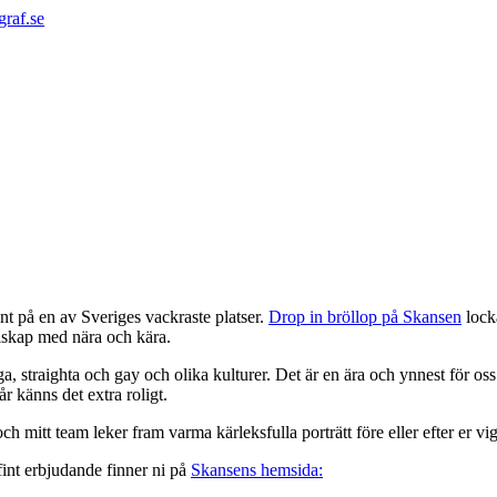
graf.se
int på en av Sveriges vackraste platser.
Drop in bröllop på Skansen
locka
llskap med nära och kära.
 straighta och gay och olika kulturer. Det är en ära och ynnest för oss a
r känns det extra roligt.
 mitt team leker fram varma kärleksfulla porträtt före eller efter er vig
fint erbjudande finner ni på
Skansens hemsida: