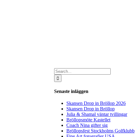
Search
for:
Senaste inläggen
Skansen Drop in Bröllop 2026
Skansen Drop in Bröllop
Julia & Shamal väntar tvillingar
Bröllopsmöte Kastellet
Coach Nina gifter sig
Bröllopsfest Stockholms Golfklubb
Fine Art fotografier USA