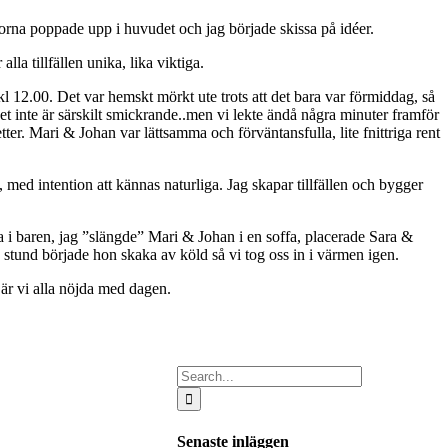
orna poppade upp i huvudet och jag började skissa på idéer.
lla tillfällen unika, lika viktiga.
 kl 12.00. Det var hemskt mörkt ute trots att det bara var förmiddag, så
t inte är särskilt smickrande..men vi lekte ändå några minuter framför
etter. Mari & Johan var lättsamma och förväntansfulla, lite fnittriga rent
e, med intention att kännas naturliga. Jag skapar tillfällen och bygger
ga i baren, jag ”slängde” Mari & Johan i en soffa, placerade Sara &
 stund började hon skaka av köld så vi tog oss in i värmen igen.
 är vi alla nöjda med dagen.
Search
for:
Senaste inläggen