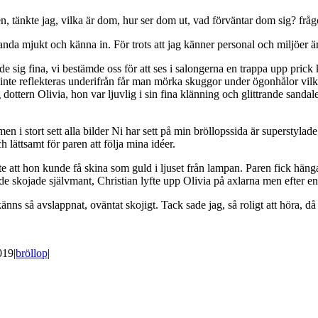
, tänkte jag, vilka är dom, hur ser dom ut, vad förväntar dom sig? fråg
anda mjukt och känna in. För trots att jag känner personal och miljöer är a
de sig fina, vi bestämde oss för att ses i salongerna en trappa upp prick
inte reflekteras underifrån får man mörka skuggor under ögonhålor vilke
g dottern Olivia, hon var ljuvlig i sin fina klänning och glittrande sandal
en i stort sett alla bilder Ni har sett på min bröllopssida är superstylad
h lättsamt för paren att följa mina idéer.
te att hon kunde få skina som guld i ljuset från lampan. Paren fick hän
e skojade självmant, Christian lyfte upp Olivia på axlarna men efter en
änns så avslappnat, oväntat skojigt. Tack sade jag, så roligt att höra, då
019
|
bröllop
|