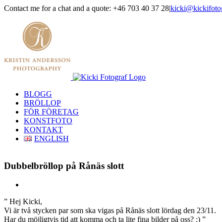
Skip
Contact me for a chat and a quote: +46 703 40 37 28
|
kicki@kickifoto
to
Instagram
Facebook
content
BLOGG
BRÖLLOP
FÖR FÖRETAG
KONSTFOTO
KONTAKT
ENGLISH
Dubbelbröllop på Rånäs slott
View
Larger
” Hej Kicki,
Image
Vi är två stycken par som ska vigas på Rånäs slott lördag den 23/11.
Har du möjligtvis tid att komma och ta lite fina bilder på oss? :) ”