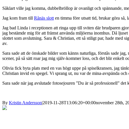
Såklart ville jag komma, dubbelbröllop är ovanligt och spännande, men
Jag kom fram till
Rånäs slott
en timma före utsatt tid, brukar göra så, l
Jag bad Linda i receptionen att ringa upp till sviten där brudparen gjor
jag bestämde mig för att främst använda miljöerna inomhus. Då ljuset 
slottet som avslutning. Sara & Christian, ett så stiligt par, hade med si
av.
Sara sade att de önskade bilder som känns naturliga, förstås sade jag, m
scener, på så sätt roar jag mig själv-kommer loss, och det blir enkelt oc
Olivia fick byta plats med en vas högt uppe på spiselkransen, jag tänk
Christian invid en spegel. Vi sprang ut, nu var de mina-avspända och d
Sara sade när jag avslutade fotosejouren ”Du är så professionell” det k
By
Kristin Andersson
|
2019-11-28T13:06:20+00:00
november 28th, 2