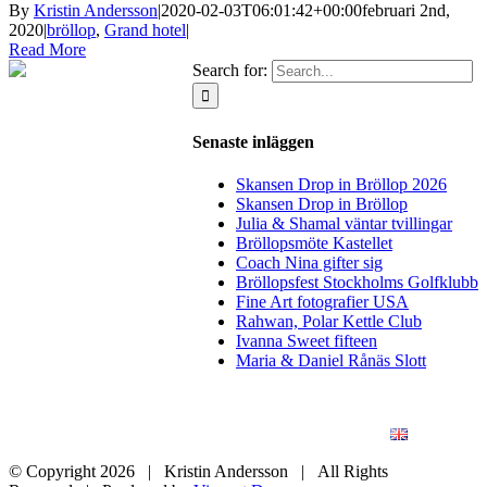
By
Kristin Andersson
|
2020-02-03T06:01:42+00:00
februari 2nd,
2020
|
bröllop
,
Grand hotel
|
Read More
Search for:
Senaste inläggen
Skansen Drop in Bröllop 2026
Skansen Drop in Bröllop
Julia & Shamal väntar tvillingar
Bröllopsmöte Kastellet
Coach Nina gifter sig
Bröllopsfest Stockholms Golfklubb
Fine Art fotografier USA
Rahwan, Polar Kettle Club
Ivanna Sweet fifteen
Maria & Daniel Rånäs Slott
BLOGG
BRÖLLOP
FÖR FÖRETAG
KONSTFOTO
KONTAKT
ENGLISH
© Copyright
2026 | Kristin Andersson | All Rights