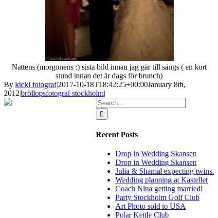
Nattens (morgonens :) sista bild innan jag går till sängs ( en kort
stund innan det är dags för brunch)
By
kicki fotograf
|
2017-10-18T18:42:25+00:00
January 8th,
2012
|
bröllopsfotograf stockholm
|
Search
for:
Recent Posts
Drop in Wedding Skansen
Drop in Wedding Skansen
Julia & Shamal expecting twins.
Wedding planning at Kastellet
Coach Nina getting married!
Party Stockholm Golf Club
Art Photo sold to USA
Polar Kettle Club