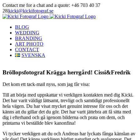
Skip
Contact me for a chat and a quote: +46 703 40 37
to
28
|
kicki@kickifotograf.se
content
Instagram
Facebook
BLOG
WEDDING
BRANDING
ART PHOTO
CONTACT
SVENSKA
Bröllopsfotograf Krägga herrgård! Cissi&Fredrik
Det kom ett tack-mail nyss, som jag får visa:
Till att börja med uppskattar vi verkligen kontakten med dig Kicki.
Det har varit väldigt lättsamt, trevligt och samtidigt professionellt
hela vägen. Du har visat mycket genuint intresse för oss och det
känns att du gillar det du gör. Det har varit jättebra att få sitta med
dig i efterhand och gå igenom bilderna och prata om dem, och
printarna vi beställde blev kanonfina!
Vi tycker verkligen att du och Andreas har lyckats fånga känslan av
vår dag! Det känns verkligen härligt naturligt och avslappnat. Det