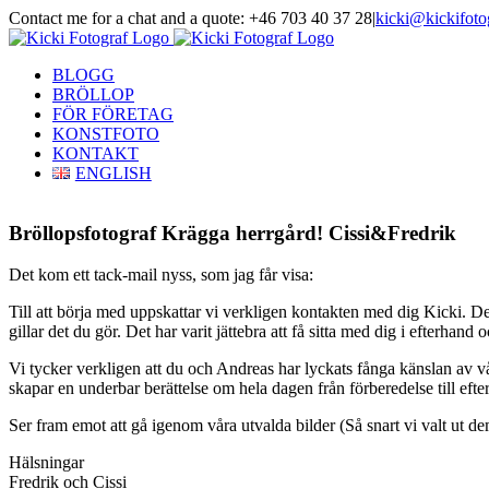
Skip
Contact me for a chat and a quote: +46 703 40 37 28
|
kicki@kickifoto
to
Instagram
Facebook
content
BLOGG
BRÖLLOP
FÖR FÖRETAG
KONSTFOTO
KONTAKT
ENGLISH
Bröllopsfotograf Krägga herrgård! Cissi&Fredrik
Det kom ett tack-mail nyss, som jag får visa:
Till att börja med uppskattar vi verkligen kontakten med dig Kicki. Det
gillar det du gör. Det har varit jättebra att få sitta med dig i efterha
Vi tycker verkligen att du och Andreas har lyckats fånga känslan av vå
skapar en underbar berättelse om hela dagen från förberedelse till efter
Ser fram emot att gå igenom våra utvalda bilder (Så snart vi valt ut 
Hälsningar
Fredrik och Cissi