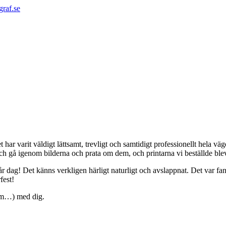
graf.se
 har varit väldigt lättsamt, trevligt och samtidigt professionellt hela vä
nd och gå igenom bilderna och prata om dem, och printarna vi beställde bl
r dag! Det känns verkligen härligt naturligt och avslappnat. Det var fa
fest!
dem…) med dig.