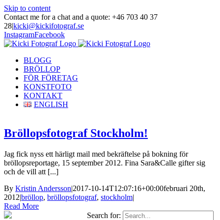
Skip to content
Contact me for a chat and a quote: +46 703 40 37
28
|
kicki@kickifotograf.se
Instagram
Facebook
BLOGG
BRÖLLOP
FÖR FÖRETAG
KONSTFOTO
KONTAKT
ENGLISH
Bröllopsfotograf Stockholm!
Jag fick nyss ett härligt mail med bekräftelse på bokning för
bröllopsreportage, 15 september 2012. Fina Sara&Calle gifter sig
och de vill att [...]
By
Kristin Andersson
|
2017-10-14T12:07:16+00:00
februari 20th,
2012
|
bröllop
,
bröllopsfotograf
,
stockholm
|
Read More
Search for: