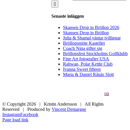
Senaste inläggen
Skansen Drop in Bröllop 2026
Skansen Drop in Bröllop
Julia & Shamal väntar tvillingar
Bröllopsmöte Kastellet
Coach Nina gifter sig
Bröllopsfest Stockholms Golfklubb
Fine Art fotografier USA
Rahwan, Polar Kettle Club
Ivanna Sweet fifteen
Maria & Daniel Rånäs Slott
BLOGG
BRÖLLOP
FÖR FÖRETAG
KONSTFOTO
KONTAKT
ENGLISH
© Copyright
2026 | Kristin Andersson | All Rights
Reserved | Produced by
Vincent Demargne
Instagram
Facebook
Page load link