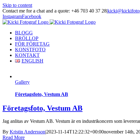
Skip to content
Contact me for a chat and a quote: +46 703 40 37 28
|
kicki@kickifoto
Instagram
Facebook
BLOGG
BRÖLLOP
FÖR FÖRETAG
KONSTFOTO
KONTAKT
ENGLISH
Gallery
Företagsfoto, Vestum AB
Företagsfoto, Vestum AB
Jag anlitas av Vestum AB. Vestum är en industrikoncern som levererar sp
By
Kristin Andersson
|
2023-11-14T12:22:32+00:00
november 14th, 2
Read More