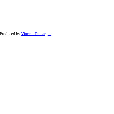
BLOGG
BRÖLLOP
FÖR F
 Produced by
Vincent Demargne