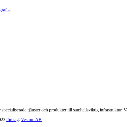
graf.se
ecialiserade tjänster och produkter till samhällsviktig infrastruktur. V
023
|
företag
,
Vestum AB
|