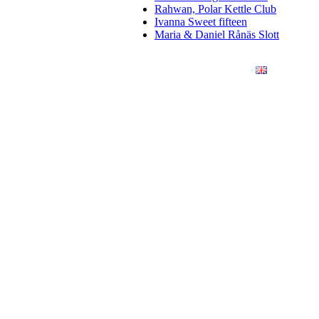
Rahwan, Polar Kettle Club
Ivanna Sweet fifteen
Maria & Daniel Rånäs Slott
ÖRETAG
KONSTFOTO
KONTAKT
ENGLISH