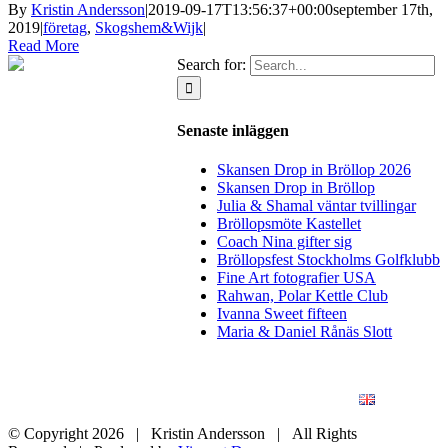
By
Kristin Andersson
|
2019-09-17T13:56:37+00:00
september 17th,
2019
|
företag
,
Skogshem&Wijk
|
Read More
Search for:
Senaste inläggen
Skansen Drop in Bröllop 2026
Skansen Drop in Bröllop
Julia & Shamal väntar tvillingar
Bröllopsmöte Kastellet
Coach Nina gifter sig
Bröllopsfest Stockholms Golfklubb
Fine Art fotografier USA
Rahwan, Polar Kettle Club
Ivanna Sweet fifteen
Maria & Daniel Rånäs Slott
BLOGG
BRÖLLOP
FÖR FÖRETAG
KONSTFOTO
KONTAKT
ENGLISH
© Copyright
2026 | Kristin Andersson | All Rights