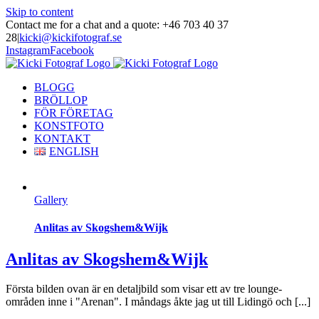
Skip to content
Contact me for a chat and a quote: +46 703 40 37
28
|
kicki@kickifotograf.se
Instagram
Facebook
BLOGG
BRÖLLOP
FÖR FÖRETAG
KONSTFOTO
KONTAKT
ENGLISH
Gallery
Anlitas av Skogshem&Wijk
Anlitas av Skogshem&Wijk
Första bilden ovan är en detaljbild som visar ett av tre lounge-
områden inne i "Arenan". I måndags åkte jag ut till Lidingö och [...]