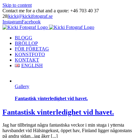
Skip to content
Contact me for a chat and a quote: +46 703 40 37
28
|
kicki@kickifotograf.se
Instagram
Facebook
BLOGG
BRÖLLOP
FÖR FÖRETAG
KONSTFOTO
KONTAKT
ENGLISH
Gallery
Fantastisk vinterledighet vid havet.
Fantastisk vinterledighet vid havet.
Jag har tillbringat några fantastiska veckor i min stuga i yttersta
havsbandet vid Hälsingekust, öppet hav, Finland ligger någonstans
på andra sidan...jag åker [...]