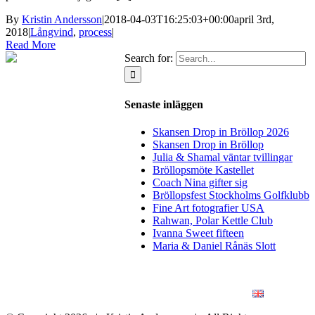
By
Kristin Andersson
|
2018-04-03T16:25:03+00:00
april 3rd,
2018
|
Långvind
,
process
|
Read More
Search for:
Senaste inläggen
Skansen Drop in Bröllop 2026
Skansen Drop in Bröllop
Julia & Shamal väntar tvillingar
Bröllopsmöte Kastellet
Coach Nina gifter sig
Bröllopsfest Stockholms Golfklubb
Fine Art fotografier USA
Rahwan, Polar Kettle Club
Ivanna Sweet fifteen
Maria & Daniel Rånäs Slott
BLOGG
BRÖLLOP
FÖR FÖRETAG
KONSTFOTO
KONTAKT
ENGLISH