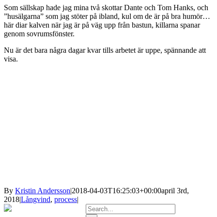
Som sällskap hade jag mina två skottar Dante och Tom Hanks, och
”husälgarna” som jag stöter på ibland, kul om de är på bra humör…
här diar kalven när jag är på väg upp från bastun, killarna spanar
genom sovrumsfönster.
Nu är det bara några dagar kvar tills arbetet är uppe, spännande att
visa.
By
Kristin Andersson
|
2018-04-03T16:25:03+00:00
april 3rd,
2018
|
Långvind
,
process
|
Search
for: