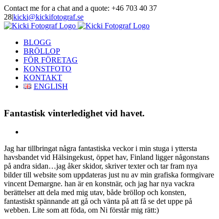
Skip
Contact me for a chat and a quote: +46 703 40 37
to
28
|
kicki@kickifotograf.se
content
Instagram
Facebook
BLOGG
BRÖLLOP
FÖR FÖRETAG
KONSTFOTO
KONTAKT
ENGLISH
Fantastisk vinterledighet vid havet.
View
Larger
Jag har tillbringat några fantastiska veckor i min stuga i yttersta
Image
havsbandet vid Hälsingekust, öppet hav, Finland ligger någonstans
på andra sidan…jag åker skidor, skriver texter och tar fram nya
bilder till website som uppdateras just nu av min grafiska formgivare
vincent Demargne. han är en konstnär, och jag har nya vackra
berättelser att dela med mig utav, både bröllop och konsten,
fantastiskt spännande att gå och vänta på att få se det uppe på
webben. Lite som att föda, om Ni förstår mig rätt:)