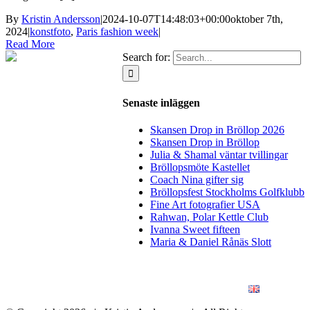
By
Kristin Andersson
|
2024-10-07T14:48:03+00:00
oktober 7th,
2024
|
konstfoto
,
Paris fashion week
|
Read More
Search for:
Senaste inläggen
Skansen Drop in Bröllop 2026
Skansen Drop in Bröllop
Julia & Shamal väntar tvillingar
Bröllopsmöte Kastellet
Coach Nina gifter sig
Bröllopsfest Stockholms Golfklubb
Fine Art fotografier USA
Rahwan, Polar Kettle Club
Ivanna Sweet fifteen
Maria & Daniel Rånäs Slott
BLOGG
BRÖLLOP
FÖR FÖRETAG
KONSTFOTO
KONTAKT
ENGLISH