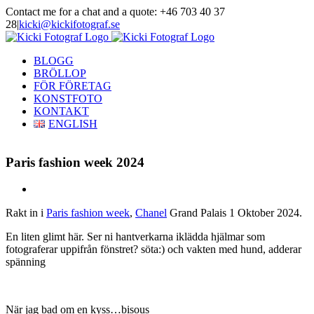
Skip
Contact me for a chat and a quote: +46 703 40 37
to
28
|
kicki@kickifotograf.se
content
Instagram
Facebook
BLOGG
BRÖLLOP
FÖR FÖRETAG
KONSTFOTO
KONTAKT
ENGLISH
Paris fashion week 2024
View
Larger
Rakt in i
Paris fashion week
,
Chanel
Grand Palais 1 Oktober 2024.
Image
En liten glimt här. Ser ni hantverkarna iklädda hjälmar som
fotograferar uppifrån fönstret? söta:) och vakten med hund, adderar
spänning
När jag bad om en kyss…bisous