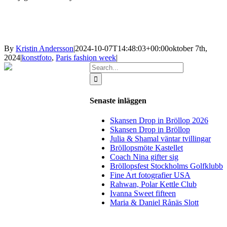
By
Kristin Andersson
|
2024-10-07T14:48:03+00:00
oktober 7th,
2024
|
konstfoto
,
Paris fashion week
|
Search
for:
Senaste inläggen
Skansen Drop in Bröllop 2026
Skansen Drop in Bröllop
Julia & Shamal väntar tvillingar
Bröllopsmöte Kastellet
Coach Nina gifter sig
Bröllopsfest Stockholms Golfklubb
Fine Art fotografier USA
Rahwan, Polar Kettle Club
Ivanna Sweet fifteen
Maria & Daniel Rånäs Slott