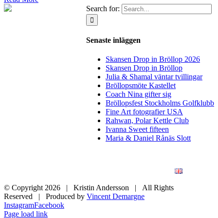
Search for:
Senaste inläggen
Skansen Drop in Bröllop 2026
Skansen Drop in Bröllop
Julia & Shamal väntar tvillingar
Bröllopsmöte Kastellet
Coach Nina gifter sig
Bröllopsfest Stockholms Golfklubb
Fine Art fotografier USA
Rahwan, Polar Kettle Club
Ivanna Sweet fifteen
Maria & Daniel Rånäs Slott
BLOGG
BRÖLLOP
FÖR FÖRETAG
KONSTFOTO
KONTAKT
ENGLISH
© Copyright
2026 | Kristin Andersson | All Rights
Reserved | Produced by
Vincent Demargne
Instagram
Facebook
Page load link