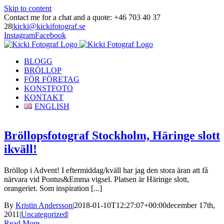
Skip to content
Contact me for a chat and a quote: +46 703 40 37
28
|
kicki@kickifotograf.se
Instagram
Facebook
BLOGG
BRÖLLOP
FÖR FÖRETAG
KONSTFOTO
KONTAKT
ENGLISH
Bröllopsfotograf Stockholm, Häringe slott
ikväll!
Bröllop i Advent! I eftermiddag/kväll har jag den stora äran att få
närvara vid Pontus&Emma vigsel. Platsen är Häringe slott,
orangeriet. Som inspiration [...]
By
Kristin Andersson
|
2018-01-10T12:27:07+00:00
december 17th,
2011
|
Uncategorized
|
Read More