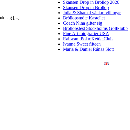
Skansen Drop in Bröllop 2026
Skansen Drop in Bröllop
Julia & Shamal väntar tvillingar
e jag [...]
Bröllopsmöte Kastellet
Coach Nina gifter sig
Bröllopsfest Stockholms Golfklubb
Fine Art fotografier USA
Rahwan, Polar Kettle Club
Ivanna Sweet fifteen
Maria & Daniel Rånäs Slott
ÖRETAG
KONSTFOTO
KONTAKT
ENGLISH