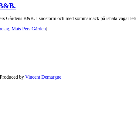
 B&B.
Pers Gårdens B&B. I snöstorm och med sommardäck på ishala vägar letad
retag
,
Mats Pers Gården
|
BLOGG
BRÖLLOP
FÖR F
 Produced by
Vincent Demargne