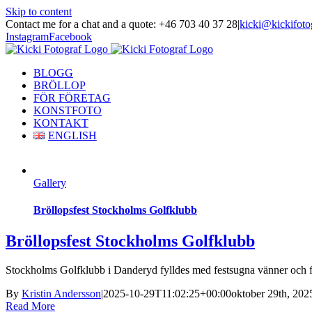
Skip to content
Contact me for a chat and a quote: +46 703 40 37 28
|
kicki@kickifoto
Instagram
Facebook
BLOGG
BRÖLLOP
FÖR FÖRETAG
KONSTFOTO
KONTAKT
ENGLISH
Gallery
Bröllopsfest Stockholms Golfklubb
Bröllopsfest Stockholms Golfklubb
Stockholms Golfklubb i Danderyd fylldes med festsugna vänner och famil
By
Kristin Andersson
|
2025-10-29T11:02:25+00:00
oktober 29th, 202
Read More