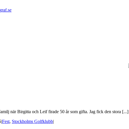
graf.se
j när Birgitta och Leif firade 50 år som gifta. Jag fick den stora [...]
5
|
Fest
,
Stockholms Golfklubb
|