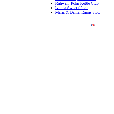
Rahwan, Polar Kettle Club
Ivanna Sweet fifteen
Maria & Daniel Rånäs Slott
ÖRETAG
KONSTFOTO
KONTAKT
ENGLISH