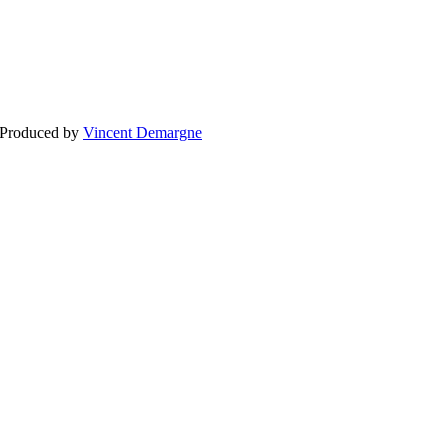
BLOGG
BRÖLLOP
FÖR F
 Produced by
Vincent Demargne