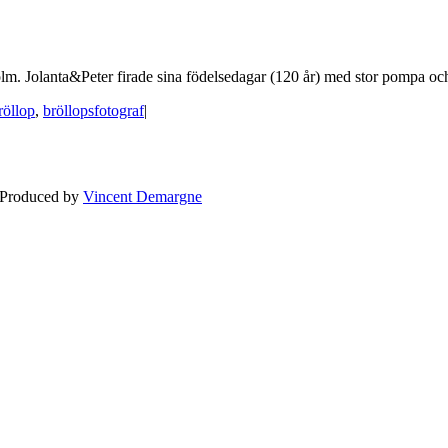
olm. Jolanta&Peter firade sina födelsedagar (120 år) med stor pompa och s
röllop
,
bröllopsfotograf
|
BLOGG
BRÖLLOP
FÖR F
 Produced by
Vincent Demargne