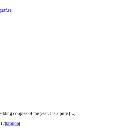
graf.se
ding couples of the year. It's a pure [...]
017
|
bröllop
|