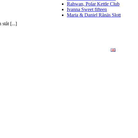
Rahwan, Polar Kettle Club
Ivanna Sweet fifteen
Maria & Daniel Rånäs Slott
tåt [...]
ÖRETAG
KONSTFOTO
KONTAKT
ENGLISH