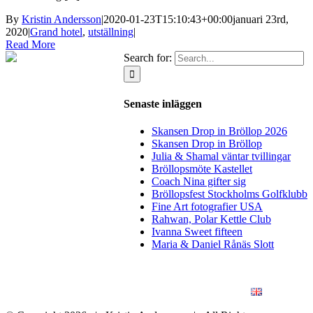
By
Kristin Andersson
|
2020-01-23T15:10:43+00:00
januari 23rd,
2020
|
Grand hotel
,
utställning
|
Read More
Search for:
Senaste inläggen
Skansen Drop in Bröllop 2026
Skansen Drop in Bröllop
Julia & Shamal väntar tvillingar
Bröllopsmöte Kastellet
Coach Nina gifter sig
Bröllopsfest Stockholms Golfklubb
Fine Art fotografier USA
Rahwan, Polar Kettle Club
Ivanna Sweet fifteen
Maria & Daniel Rånäs Slott
BLOGG
BRÖLLOP
FÖR FÖRETAG
KONSTFOTO
KONTAKT
ENGLISH