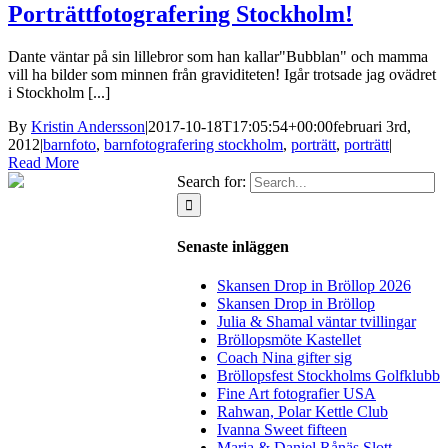
Porträttfotografering Stockholm!
Dante väntar på sin lillebror som han kallar"Bubblan" och mamma
vill ha bilder som minnen från graviditeten! Igår trotsade jag ovädret
i Stockholm [...]
By
Kristin Andersson
|
2017-10-18T17:05:54+00:00
februari 3rd,
2012
|
barnfoto
,
barnfotografering stockholm
,
porträtt
,
porträtt
|
Read More
Search for:
Senaste inläggen
Skansen Drop in Bröllop 2026
Skansen Drop in Bröllop
Julia & Shamal väntar tvillingar
Bröllopsmöte Kastellet
Coach Nina gifter sig
Bröllopsfest Stockholms Golfklubb
Fine Art fotografier USA
Rahwan, Polar Kettle Club
Ivanna Sweet fifteen
Maria & Daniel Rånäs Slott