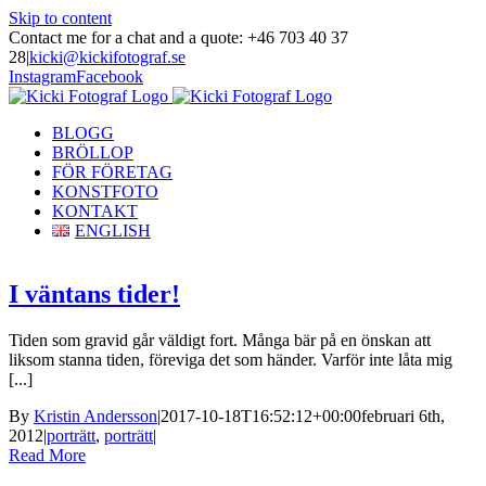
Skip to content
Contact me for a chat and a quote: +46 703 40 37
28
|
kicki@kickifotograf.se
Instagram
Facebook
BLOGG
BRÖLLOP
FÖR FÖRETAG
KONSTFOTO
KONTAKT
ENGLISH
I väntans tider!
Tiden som gravid går väldigt fort. Många bär på en önskan att
liksom stanna tiden, föreviga det som händer. Varför inte låta mig
[...]
By
Kristin Andersson
|
2017-10-18T16:52:12+00:00
februari 6th,
2012
|
porträtt
,
porträtt
|
Read More