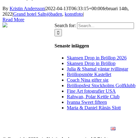
By
Kristin Andersson
|
2022-04-13T06:33:15+00:00
februari 14th,
2022
|
Grand hotel Saltsjöbaden
,
konstfoto
|
Read More
Search for:
Senaste inläggen
Skansen Drop in Bröllop 2026
Skansen Drop in Bröllop
Julia & Shamal väntar tvillingar
Bröllopsmöte Kastellet
Coach Nina gifter sig
Bröllopsfest Stockholms Golfklubb
Fine Art fotografier USA
Rahwan, Polar Kettle Club
Ivanna Sweet fifteen
Maria & Daniel Rånäs Slott
BLOGG
BRÖLLOP
FÖR FÖRETAG
KONSTFOTO
KONTAKT
ENGLISH