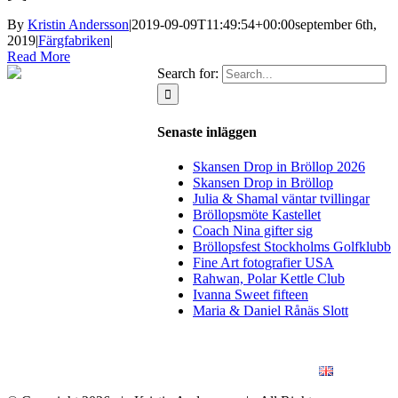
By
Kristin Andersson
|
2019-09-09T11:49:54+00:00
september 6th,
2019
|
Färgfabriken
|
Read More
Search for:
Senaste inläggen
Skansen Drop in Bröllop 2026
Skansen Drop in Bröllop
Julia & Shamal väntar tvillingar
Bröllopsmöte Kastellet
Coach Nina gifter sig
Bröllopsfest Stockholms Golfklubb
Fine Art fotografier USA
Rahwan, Polar Kettle Club
Ivanna Sweet fifteen
Maria & Daniel Rånäs Slott
BLOGG
BRÖLLOP
FÖR FÖRETAG
KONSTFOTO
KONTAKT
ENGLISH