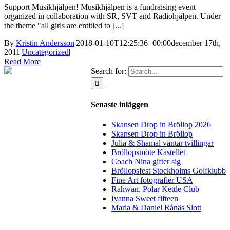
Support Musikhjälpen! Musikhjälpen is a fundraising event
organized in collaboration with SR, SVT and Radiohjälpen. Under
the theme "all girls are entitled to [...]
By
Kristin Andersson
|
2018-01-10T12:25:36+00:00
december 17th,
2011
|
Uncategorized
|
Read More
Search for:
Senaste inläggen
Skansen Drop in Bröllop 2026
Skansen Drop in Bröllop
Julia & Shamal väntar tvillingar
Bröllopsmöte Kastellet
Coach Nina gifter sig
Bröllopsfest Stockholms Golfklubb
Fine Art fotografier USA
Rahwan, Polar Kettle Club
Ivanna Sweet fifteen
Maria & Daniel Rånäs Slott