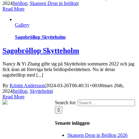
2024
|
bröllop
,
Skansen Drop in bröllop
|
Read More
Gallery
Sagobröllop Skytteholm
Sagobröllop Skytteholm
Nancy & Yi Zhang gifte sig på Skytteholm sommaren 2022 och jag
fick äran att föreviga hela bröllopsberättelsen. Nu är deras
sagobröllop med [...]
By
Kristin Andersson
|
2024-03-26T06:40:31+00:00
mars 26th,
2024
|
bröllop
,
Skytteholm
|
Read More
Search for:
Senaste inläggen
Skansen Drop in Bröllop 2026