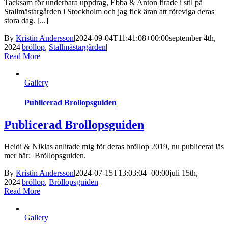
Tacksam för underbara uppdrag, Ebba & Anton firade i stil på
Stallmästargården i Stockholm och jag fick äran att föreviga deras
stora dag. [...]
By
Kristin Andersson
|
2024-09-04T11:41:08+00:00
september 4th,
2024
|
bröllop
,
Stallmästargården
|
Read More
Gallery
Publicerad Brollopsguiden
Publicerad Brollopsguiden
Heidi & Niklas anlitade mig för deras bröllop 2019, nu publicerat läs
mer här: Bröllopsguiden.
By
Kristin Andersson
|
2024-07-15T13:03:04+00:00
juli 15th,
2024
|
bröllop
,
Bröllopsguiden
|
Read More
Gallery