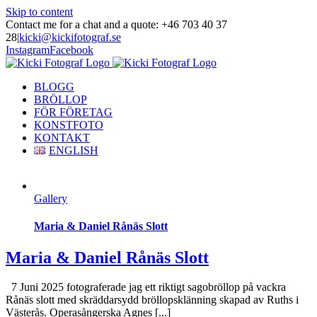
Skip to content
Contact me for a chat and a quote: +46 703 40 37
28
|
kicki@kickifotograf.se
Instagram
Facebook
BLOGG
BRÖLLOP
FÖR FÖRETAG
KONSTFOTO
KONTAKT
ENGLISH
Gallery
Maria & Daniel Rånäs Slott
Maria & Daniel Rånäs Slott
7 Juni 2025 fotograferade jag ett riktigt sagobröllop på vackra
Rånäs slott med skräddarsydd bröllopsklänning skapad av Ruths i
Västerås. Operasångerska Agnes [...]