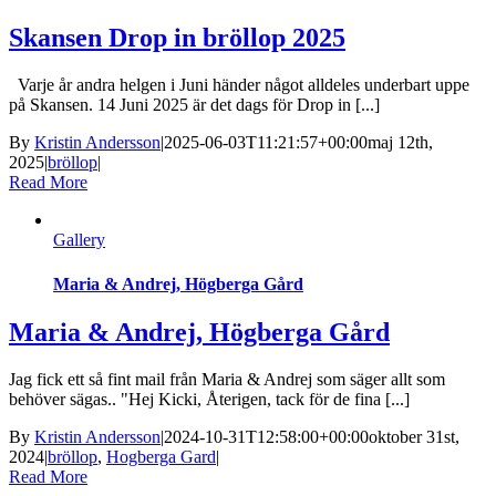
Skansen Drop in bröllop 2025
Varje år andra helgen i Juni händer något alldeles underbart uppe
på Skansen. 14 Juni 2025 är det dags för Drop in [...]
By
Kristin Andersson
|
2025-06-03T11:21:57+00:00
maj 12th,
2025
|
bröllop
|
Read More
Gallery
Maria & Andrej, Högberga Gård
Maria & Andrej, Högberga Gård
Jag fick ett så fint mail från Maria & Andrej som säger allt som
behöver sägas.. "Hej Kicki, Återigen, tack för de fina [...]
By
Kristin Andersson
|
2024-10-31T12:58:00+00:00
oktober 31st,
2024
|
bröllop
,
Hogberga Gard
|
Read More