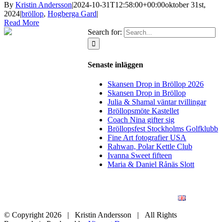
By
Kristin Andersson
|
2024-10-31T12:58:00+00:00
oktober 31st,
2024
|
bröllop
,
Hogberga Gard
|
Read More
Search for:
Senaste inläggen
Skansen Drop in Bröllop 2026
Skansen Drop in Bröllop
Julia & Shamal väntar tvillingar
Bröllopsmöte Kastellet
Coach Nina gifter sig
Bröllopsfest Stockholms Golfklubb
Fine Art fotografier USA
Rahwan, Polar Kettle Club
Ivanna Sweet fifteen
Maria & Daniel Rånäs Slott
BLOGG
BRÖLLOP
FÖR FÖRETAG
KONSTFOTO
KONTAKT
ENGLISH
© Copyright
2026 | Kristin Andersson | All Rights