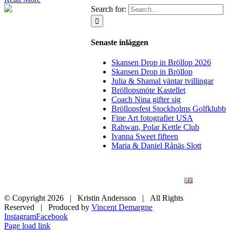
Search for:
Senaste inläggen
Skansen Drop in Bröllop 2026
Skansen Drop in Bröllop
Julia & Shamal väntar tvillingar
Bröllopsmöte Kastellet
Coach Nina gifter sig
Bröllopsfest Stockholms Golfklubb
Fine Art fotografier USA
Rahwan, Polar Kettle Club
Ivanna Sweet fifteen
Maria & Daniel Rånäs Slott
BLOGG
BRÖLLOP
FÖR FÖRETAG
KONSTFOTO
KONTAKT
ENGLISH
© Copyright
2026 | Kristin Andersson | All Rights
Reserved | Produced by
Vincent Demargne
Instagram
Facebook
Page load link