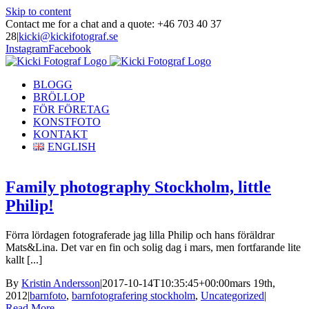
Skip to content
Contact me for a chat and a quote: +46 703 40 37
28
|
kicki@kickifotograf.se
Instagram
Facebook
BLOGG
BRÖLLOP
FÖR FÖRETAG
KONSTFOTO
KONTAKT
ENGLISH
Family photography Stockholm, little
Philip!
Förra lördagen fotograferade jag lilla Philip och hans föräldrar
Mats&Lina. Det var en fin och solig dag i mars, men fortfarande lite
kallt [...]
By
Kristin Andersson
|
2017-10-14T10:35:45+00:00
mars 19th,
2012
|
barnfoto
,
barnfotografering stockholm
,
Uncategorized
|
Read More