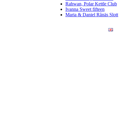
Rahwan, Polar Kettle Club
Ivanna Sweet fifteen
Maria & Daniel Rånäs Slott
ÖRETAG
KONSTFOTO
KONTAKT
ENGLISH