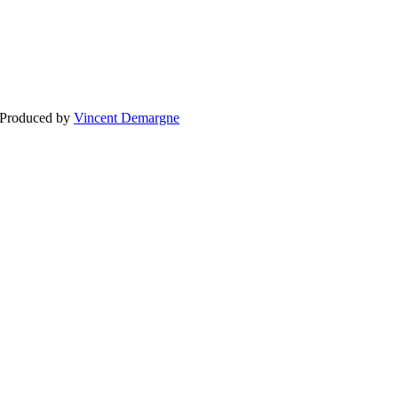
BLOGG
BRÖLLOP
FÖR F
 Produced by
Vincent Demargne