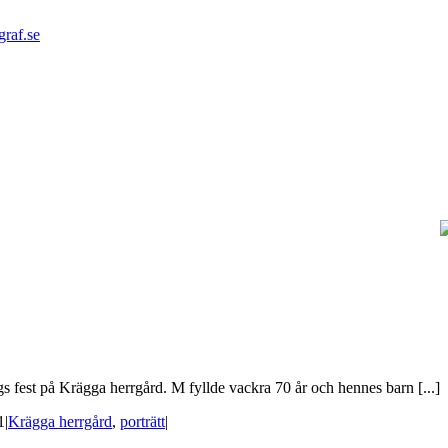
graf.se
s fest på Krägga herrgård. M fyllde vackra 70 år och hennes barn [...]
1
|
Krägga herrgård
,
porträtt
|