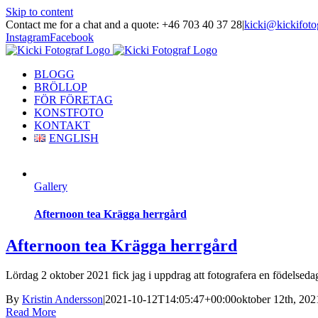
Skip to content
Contact me for a chat and a quote: +46 703 40 37 28
|
kicki@kickifoto
Instagram
Facebook
BLOGG
BRÖLLOP
FÖR FÖRETAG
KONSTFOTO
KONTAKT
ENGLISH
Gallery
Afternoon tea Krägga herrgård
Afternoon tea Krägga herrgård
Lördag 2 oktober 2021 fick jag i uppdrag att fotografera en födelsedag
By
Kristin Andersson
|
2021-10-12T14:05:47+00:00
oktober 12th, 202
Read More