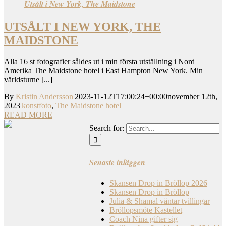
Utsålt i New York, The Maidstone
UTSÅLT I NEW YORK, THE
MAIDSTONE
Alla 16 st fotografier såldes ut i min första utställning i Nord
Amerika The Maidstone hotel i East Hampton New York. Min
världsturne [...]
By
Kristin Andersson
|
2023-11-12T17:00:24+00:00
november 12th,
2023
|
konstfoto
,
The Maidstone hotel
|
READ MORE
Search for:
Senaste inläggen
Skansen Drop in Bröllop 2026
Skansen Drop in Bröllop
Julia & Shamal väntar tvillingar
Bröllopsmöte Kastellet
Coach Nina gifter sig