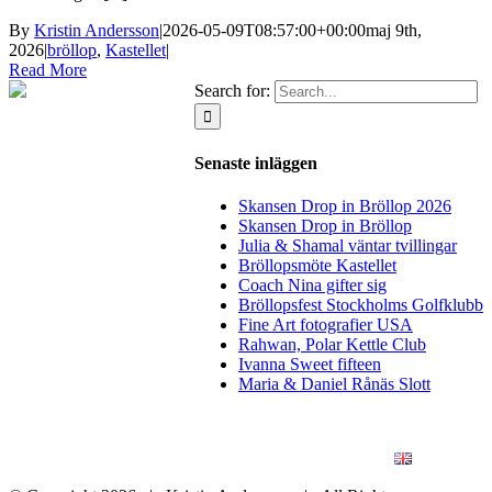
By
Kristin Andersson
|
2026-05-09T08:57:00+00:00
maj 9th,
2026
|
bröllop
,
Kastellet
|
Read More
Search for:
Senaste inläggen
Skansen Drop in Bröllop 2026
Skansen Drop in Bröllop
Julia & Shamal väntar tvillingar
Bröllopsmöte Kastellet
Coach Nina gifter sig
Bröllopsfest Stockholms Golfklubb
Fine Art fotografier USA
Rahwan, Polar Kettle Club
Ivanna Sweet fifteen
Maria & Daniel Rånäs Slott
BLOGG
BRÖLLOP
FÖR FÖRETAG
KONSTFOTO
KONTAKT
ENGLISH