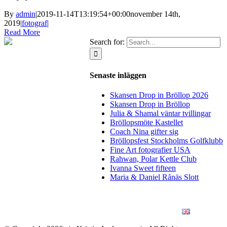
By
admin
|
2019-11-14T13:19:54+00:00
november 14th,
2019
|
fotograf
|
Read More
Search for:
Senaste inläggen
Skansen Drop in Bröllop 2026
Skansen Drop in Bröllop
Julia & Shamal väntar tvillingar
Bröllopsmöte Kastellet
Coach Nina gifter sig
Bröllopsfest Stockholms Golfklubb
Fine Art fotografier USA
Rahwan, Polar Kettle Club
Ivanna Sweet fifteen
Maria & Daniel Rånäs Slott
BLOGG
BRÖLLOP
FÖR FÖRETAG
KONSTFOTO
KONTAKT
ENGLISH